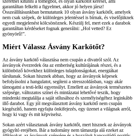
szeretnél kitűnni a tömegből, és olyan karkötőt keresel, ami
garantáltan felkelti a figyelmet, akkor jó helyen jársz!
Összeállításunkban bemutatunk 10 olyan ásvány karkötőt, amelyek
nem csak szépek, de különleges jelentéssel is bírnak, és viselőjüknek
egyedi megjelenést kölcsönöznek. Készülj fel, mert ezek a darabok
garantáltan kérdéseket fognak generálni: „Hol vetted? Ez
gyönyörű!”.
Miért Válassz Ásvány Karkötőt?
Az ásvány karkötő választása nem csupán a divatról szól. Az
ásványok évezredek óta az emberiség kultúrájának részei, és a
különböző kövekhez különleges tulajdonságokat, energiákat
társítanak. Sokan hisznek abban, hogy az ásványok képesek
befolyásolni a hangulatot, segíteni a stresszoldásban, vagy akár
támogatni a testi-lelki egyensúlyt. Emellett az ásványok természetes
szépsége, változatos színei és mintázatai lehetővé teszik, hogy
mindenki megtalálja a saját stílusához és személyiségéhez leginkább
illő darabot. Egy jól megválasztott ásvány karkötő nem csupán
kiegészítő, hanem egyfajta önkifejezés, egy üzenet a világnak arról,
hogy ki vagy és mit képviselsz.
Sokan azért választanak ásvány karkötőt, mert hisznek az ásványok
gyógyító erejében. Bár a tudomány nem támasztja alá ezeket az
állításokat, az ásványok szépsége és a hozzájuk kapcsolódó pozitív