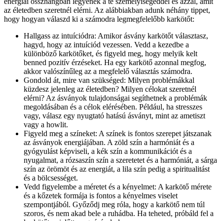
energiái összhangban legyenek a te személyiségeddel és azzal, amit
az életedben szeretnél elérni. Az alábbiakban adunk néhány tippet,
hogy hogyan válaszd ki a számodra legmegfelelőbb karkötőt:
Hallgass az intuíciódra: Amikor ásvány karkötőt választasz,
hagyd, hogy az intuíciód vezessen. Vedd a kezedbe a
különböző karkötőket, és figyeld meg, hogy melyik kelt
benned pozitív érzéseket. Ha egy karkötő azonnal megfog,
akkor valószínűleg az a megfelelő választás számodra.
Gondold át, mire van szükséged: Milyen problémákkal
küzdesz jelenleg az életedben? Milyen célokat szeretnél
elérni? Az ásványok tulajdonságai segíthetnek a problémák
megoldásában és a célok elérésében. Például, ha stresszes
vagy, válasz egy nyugtató hatású ásványt, mint az ametiszt
vagy a howlit.
Figyeld meg a színeket: A színek is fontos szerepet játszanak
az ásványok energiájában. A zöld szín a harmóniát és a
gyógyulást képviseli, a kék szín a kommunikációt és a
nyugalmat, a rózsaszín szín a szeretetet és a harmóniát, a sárga
szín az örömöt és az energiát, a lila szín pedig a spiritualitást
és a bölcsességet.
Vedd figyelembe a méretet és a kényelmet: A karkötő mérete
és a kőzetek formája is fontos a kényelmes viselet
szempontjából. Győződj meg róla, hogy a karkötő nem túl
szoros, és nem akad bele a ruhádba. Ha teheted, próbáld fel a