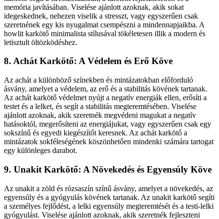
memória javításában. Viselése ajánlott azoknak, akik sokat
idegeskednek, nehezen viselik a stresszt, vagy egyszerűen csak
szeretnének egy kis nyugalmat csempészni a mindennapjaikba. A
howlit karkötő minimalista stílusával tökéletesen illik a modern és
letisztult öltözködéshez.
8. Achát Karkötő: A Védelem és Erő Köve
Az achát a különböző színekben és mintázatokban előforduló
ásvány, amelyet a védelem, az erő és a stabilitás kövének tartanak.
Az achát karkötő védelmet nyújt a negatív energiák ellen, erősíti a
testet és a lelket, és segít a stabilitás megteremtésében. Viselése
ajánlott azoknak, akik szeretnék megvédeni magukat a negatív
hatásoktól, megerősíteni az energiájukat, vagy egyszerűen csak egy
sokszínű és egyedi kiegészítőt keresnek. Az achát karkötő a
mintázatok sokféleségének köszönhetően mindenki számára tartogat
egy különleges darabot.
9. Unakit Karkötő: A Növekedés és Egyensúly Köve
Az unakit a zöld és rózsaszín színű ásvány, amelyet a növekedés, az
egyensúly és a gyógyulás kövének tartanak. Az unakit karkötő segíti
a személyes fejlődést, a lelki egyensúly megteremtését és a testi-lelki
gyógyulást. Viselése ajánlott azoknak, akik szeretnék fejleszteni