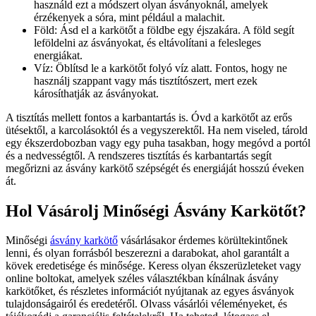
használd ezt a módszert olyan ásványoknál, amelyek
érzékenyek a sóra, mint például a malachit.
Föld: Ásd el a karkötőt a földbe egy éjszakára. A föld segít
leföldelni az ásványokat, és eltávolítani a felesleges
energiákat.
Víz: Öblítsd le a karkötőt folyó víz alatt. Fontos, hogy ne
használj szappant vagy más tisztítószert, mert ezek
károsíthatják az ásványokat.
A tisztítás mellett fontos a karbantartás is. Óvd a karkötőt az erős
ütésektől, a karcolásoktól és a vegyszerektől. Ha nem viseled, tárold
egy ékszerdobozban vagy egy puha tasakban, hogy megóvd a portól
és a nedvességtől. A rendszeres tisztítás és karbantartás segít
megőrizni az ásvány karkötő szépségét és energiáját hosszú éveken
át.
Hol Vásárolj Minőségi Ásvány Karkötőt?
Minőségi
ásvány karkötő
vásárlásakor érdemes körültekintőnek
lenni, és olyan forrásból beszerezni a darabokat, ahol garantált a
kövek eredetisége és minősége. Keress olyan ékszerüzleteket vagy
online boltokat, amelyek széles választékban kínálnak ásvány
karkötőket, és részletes információt nyújtanak az egyes ásványok
tulajdonságairól és eredetéről. Olvass vásárlói véleményeket, és