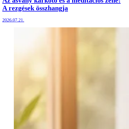
Az ásvány karkötő és a meditációs zene:
A rezgések összhangja
2026.07.21.