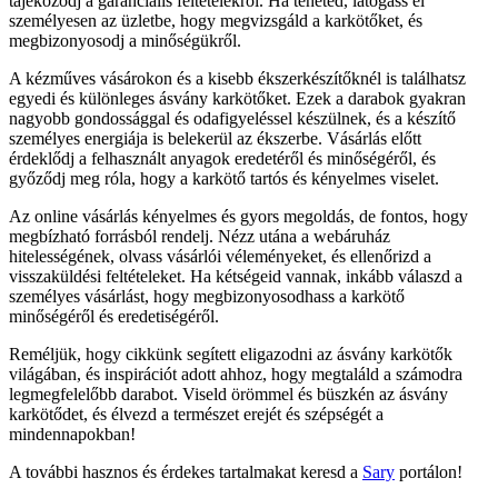
tájékozódj a garanciális feltételekről. Ha teheted, látogass el
személyesen az üzletbe, hogy megvizsgáld a karkötőket, és
megbizonyosodj a minőségükről.
A kézműves vásárokon és a kisebb ékszerkészítőknél is találhatsz
egyedi és különleges ásvány karkötőket. Ezek a darabok gyakran
nagyobb gondossággal és odafigyeléssel készülnek, és a készítő
személyes energiája is belekerül az ékszerbe. Vásárlás előtt
érdeklődj a felhasznált anyagok eredetéről és minőségéről, és
győződj meg róla, hogy a karkötő tartós és kényelmes viselet.
Az online vásárlás kényelmes és gyors megoldás, de fontos, hogy
megbízható forrásból rendelj. Nézz utána a webáruház
hitelességének, olvass vásárlói véleményeket, és ellenőrizd a
visszaküldési feltételeket. Ha kétségeid vannak, inkább válaszd a
személyes vásárlást, hogy megbizonyosodhass a karkötő
minőségéről és eredetiségéről.
Reméljük, hogy cikkünk segített eligazodni az ásvány karkötők
világában, és inspirációt adott ahhoz, hogy megtaláld a számodra
legmegfelelőbb darabot. Viseld örömmel és büszkén az ásvány
karkötődet, és élvezd a természet erejét és szépségét a
mindennapokban!
A további hasznos és érdekes tartalmakat keresd a
Sary
portálon!