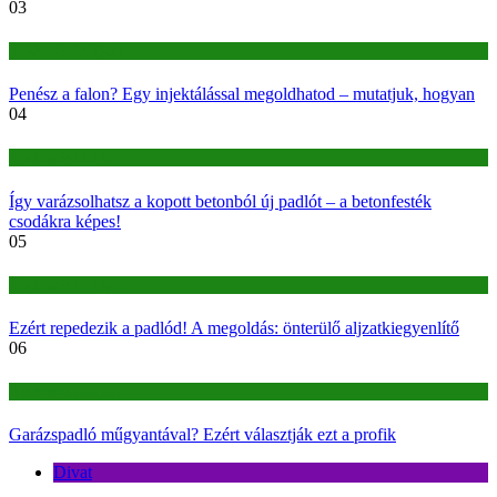
03
Építkezés-felújítás
Penész a falon? Egy injektálással megoldhatod – mutatjuk, hogyan
04
Építkezés-felújítás
Így varázsolhatsz a kopott betonból új padlót – a betonfesték
csodákra képes!
05
Építkezés-felújítás
Ezért repedezik a padlód! A megoldás: önterülő aljzatkiegyenlítő
06
Építkezés-felújítás
Garázspadló műgyantával? Ezért választják ezt a profik
Divat