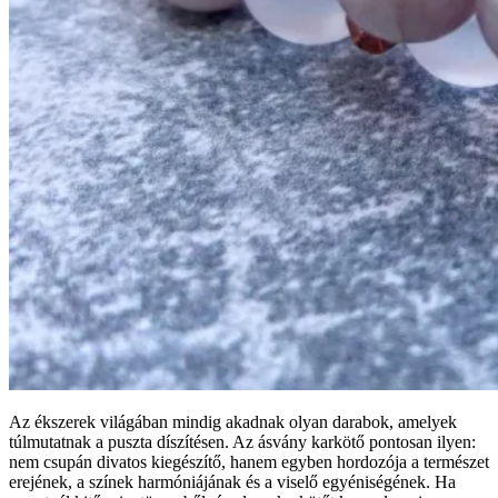
Az ékszerek világában mindig akadnak olyan darabok, amelyek
túlmutatnak a puszta díszítésen. Az ásvány karkötő pontosan ilyen:
nem csupán divatos kiegészítő, hanem egyben hordozója a természet
erejének, a színek harmóniájának és a viselő egyéniségének. Ha