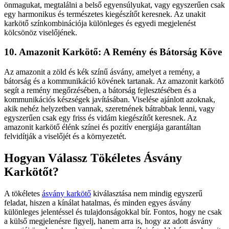
önmagukat, megtalálni a belső egyensúlyukat, vagy egyszerűen csak
egy harmonikus és természetes kiegészítőt keresnek. Az unakit
karkötő színkombinációja különleges és egyedi megjelenést
kölcsönöz viselőjének.
10. Amazonit Karkötő: A Remény és Bátorság Köve
Az amazonit a zöld és kék színű ásvány, amelyet a remény, a
bátorság és a kommunikáció kövének tartanak. Az amazonit karkötő
segít a remény megőrzésében, a bátorság fejlesztésében és a
kommunikációs készségek javításában. Viselése ajánlott azoknak,
akik nehéz helyzetben vannak, szeretnének bátrabbak lenni, vagy
egyszerűen csak egy friss és vidám kiegészítőt keresnek. Az
amazonit karkötő élénk színei és pozitív energiája garantáltan
felvidítják a viselőjét és a környezetét.
Hogyan Válassz Tökéletes Ásvány
Karkötőt?
A tökéletes
ásvány karkötő
kiválasztása nem mindig egyszerű
feladat, hiszen a kínálat hatalmas, és minden egyes ásvány
különleges jelentéssel és tulajdonságokkal bír. Fontos, hogy ne csak
a külső megjelenésre figyelj, hanem arra is, hogy az adott ásvány