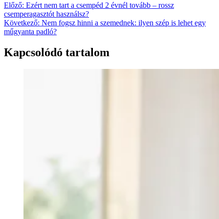
Bejegyzés
Előző:
Ezért nem tart a csempéd 2 évnél tovább – rossz
csemperagasztót használsz?
navigáció
Következő:
Nem fogsz hinni a szemednek: ilyen szép is lehet egy
műgyanta padló?
Kapcsolódó tartalom