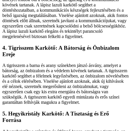
kövének tartanak. A lápisz lazuli karkötő segíthet a
döntéshozatalban, a kommunikációs készségek fejlesztésében és a
belső igazság megtalálásában. Viselése ajánlott azoknak, akik fontos
döntések előtt állnak, szeretnék javítani a kommunikációjukat, vagy
egyszerűen csak szeretnének kapcsolódni a belső bölcsességükhöz.
A lápisz lazuli karkötő elegáns és tekintélyt parancsoló
megjelenésével biztosan felkelti a figyelmet.
4. Tigrisszem Karkötő: A Bátorság és Önbizalom
Ereje
A tigrisszem a barna és arany színekben játszó ásvány, amelyet a
bátorság, az önbizalom és a védelem kövének tartanak. A tigrisszem
karkötő segíthet a félelmek legyőzésében, az önbizalom növelésében
és a célok elérésében. Viselése ajánlott azoknak, akik új kihívások
elé néznek, szeretnék megerősíteni az önbizalmukat, vagy
egyszerűen csak egy kis extra energiára és bátorságra van
szükségük. A tigrisszem karkötő egyedi mintázata és erős színei
garantáltan felhívják magukra a figyelmet.
5. Hegyikristály Karkötő: A Tisztaság és Erő
Forrása