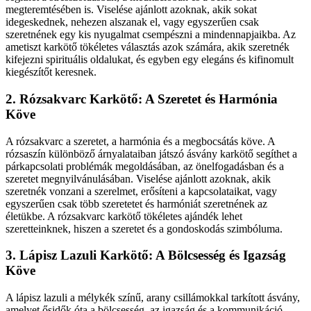
megteremtésében is. Viselése ajánlott azoknak, akik sokat
idegeskednek, nehezen alszanak el, vagy egyszerűen csak
szeretnének egy kis nyugalmat csempészni a mindennapjaikba. Az
ametiszt karkötő tökéletes választás azok számára, akik szeretnék
kifejezni spirituális oldalukat, és egyben egy elegáns és kifinomult
kiegészítőt keresnek.
2. Rózsakvarc Karkötő: A Szeretet és Harmónia
Köve
A rózsakvarc a szeretet, a harmónia és a megbocsátás köve. A
rózsaszín különböző árnyalataiban játszó ásvány karkötő segíthet a
párkapcsolati problémák megoldásában, az önelfogadásban és a
szeretet megnyilvánulásában. Viselése ajánlott azoknak, akik
szeretnék vonzani a szerelmet, erősíteni a kapcsolataikat, vagy
egyszerűen csak több szeretetet és harmóniát szeretnének az
életükbe. A rózsakvarc karkötő tökéletes ajándék lehet
szeretteinknek, hiszen a szeretet és a gondoskodás szimbóluma.
3. Lápisz Lazuli Karkötő: A Bölcsesség és Igazság
Köve
A lápisz lazuli a mélykék színű, arany csillámokkal tarkított ásvány,
amelyet ősidők óta a bölcsesség, az igazság és a kommunikáció