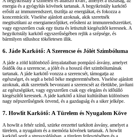
A hegyikristály a színtelen és átlátszó kvarc, amelyet a tisztaság, az
energia és a gyógyítás kövének tartanak. A hegyikristály karkötő
erősíti az immunrendszert, tisztítja az energiákat, és fokozza a
koncentrációt. Viselése ajánlott azoknak, akik szeretnék
megtisztítani az energiamezőjüket, erősíteni az immunrendszerüket,
vagy egyszerűen csak egy tiszta és letisztult kiegészítőt keresnek. A
hegyikristály karkötő egyszerűségében rejlik a szépsége, és
bármilyen stílushoz tökéletesen illik.
6. Jáde Karkötő: A Szerencse és Jólét Szimbóluma
A jáde a zöld különböző árnyalataiban pompázó ásvány, amelyet
ősidők óta a szerencse, a jólét és a hosszú élet szimbólumának
tartanak. A jáde karkötő vonzza a szerencsét, támogatja az
egészséget, és segít a belső béke megteremtésében. Viselése ajánlott
azoknak, akik szeretnék bevonzani a szerencsét az életükbe, javítani
az egészségüket, vagy egyszerűen csak egy elegáns és időtálló
kiegészítőt keresnek. A jáde karkötő a kínai kultúrában különösen
nagy népszerűségnek örvend, és a gazdagság és a siker jelképe.
7. Howlit Karkötő: A Türelem és Nyugalom Köve
A howlit a fehér színű, szürke erezettel tarkított ásvány, amelyet a
türelem, a nyugalom és a memória kövének tartanak. A howlit
karkötő segít a stresszoldásban, a türelem fejlesztésében és a