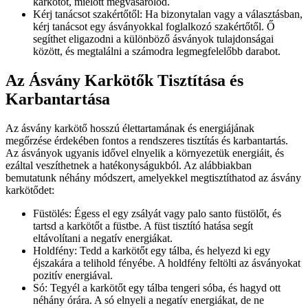
karkötőt, mielőtt megvásárolod.
Kérj tanácsot szakértőtől: Ha bizonytalan vagy a választásban,
kérj tanácsot egy ásványokkal foglalkozó szakértőtől. Ő
segíthet eligazodni a különböző ásványok tulajdonságai
között, és megtalálni a számodra legmegfelelőbb darabot.
Az Ásvány Karkötők Tisztítása és
Karbantartása
Az ásvány karkötő hosszú élettartamának és energiájának
megőrzése érdekében fontos a rendszeres tisztítás és karbantartás.
Az ásványok ugyanis idővel elnyelik a környezetük energiáit, és
ezáltal veszíthetnek a hatékonyságukból. Az alábbiakban
bemutatunk néhány módszert, amelyekkel megtisztíthatod az ásvány
karkötődet:
Füstölés: Égess el egy zsályát vagy palo santo füstölőt, és
tartsd a karkötőt a füstbe. A füst tisztító hatása segít
eltávolítani a negatív energiákat.
Holdfény: Tedd a karkötőt egy tálba, és helyezd ki egy
éjszakára a telihold fényébe. A holdfény feltölti az ásványokat
pozitív energiával.
Só: Tegyél a karkötőt egy tálba tengeri sóba, és hagyd ott
néhány órára. A só elnyeli a negatív energiákat, de ne