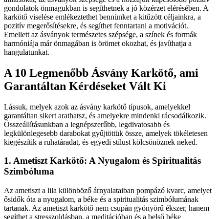
gondolatok önmagukban is segíthetnek a jó közérzet elérésében. A
karkötő viselése emlékeztethet bennünket a kitűzött céljainkra, a
pozitív megerősítésekre, és segíthet fenntartani a motivációt.
Emellett az ásványok természetes szépsége, a színek és formák
harmóniája már önmagában is örömet okozhat, és javíthatja a
hangulatunkat.
A 10 Legmenőbb Ásvány Karkötő, ami
Garantáltan Kérdéseket Vált Ki
Lássuk, melyek azok az ásvány karkötő típusok, amelyekkel
garantáltan sikert arathatsz, és amelyekre mindenki rácsodálkozik.
Összeállításunkban a legnépszerűbb, legdivatosabb és
legkülönlegesebb darabokat gyűjtöttük össze, amelyek tökéletesen
kiegészítik a ruhatáradat, és egyedi stílust kölcsönöznek neked.
1. Ametiszt Karkötő: A Nyugalom és Spiritualitás
Szimbóluma
Az ametiszt a lila különböző árnyalataiban pompázó kvarc, amelyet
ősidők óta a nyugalom, a béke és a spiritualitás szimbólumának
tartanak. Az ametiszt karkötő nem csupán gyönyörű ékszer, hanem
segíthet a stresszoldásban, a meditációban és a belső béke