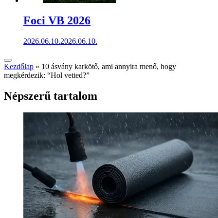
Foci VB 2026
2026.06.10.
2026.06.10.
Kezdőlap
»
10 ásvány karkötő, ami annyira menő, hogy
megkérdezik: “Hol vetted?”
Népszerű tartalom