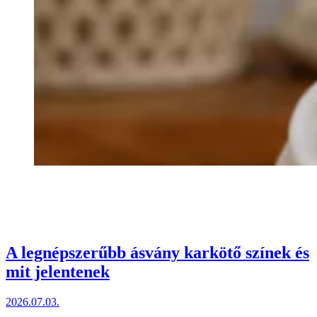
A legnépszerűbb ásvány karkötő színek és
mit jelentenek
2026.07.03.