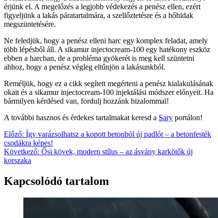
érjünk el. A megelőzés a legjobb védekezés a penész ellen, ezért
figyeljünk a lakás páratartalmára, a szellőztetésre és a hőhidak
megszüntetésére.
Ne feledjük, hogy a penész elleni harc egy komplex feladat, amely
több lépésből áll. A sikamur injectocream-100 egy hatékony eszköz
ebben a harcban, de a probléma gyökerét is meg kell szüntetni
ahhoz, hogy a penész végleg eltűnjön a lakásunkból.
Reméljük, hogy ez a cikk segített megérteni a penész kialakulásának
okait és a sikamur injectocream-100 injektálási módszer előnyeit. Ha
bármilyen kérdésed van, fordulj hozzánk bizalommal!
A további hasznos és érdekes tartalmakat keresd a
Sary
portálon!
Bejegyzés
Előző:
Így varázsolhatsz a kopott betonból új padlót – a betonfesték
csodákra képes!
navigáció
Következő:
Ősi kövek, modern stílus – az ásvány karkötők új
korszaka
Kapcsolódó tartalom