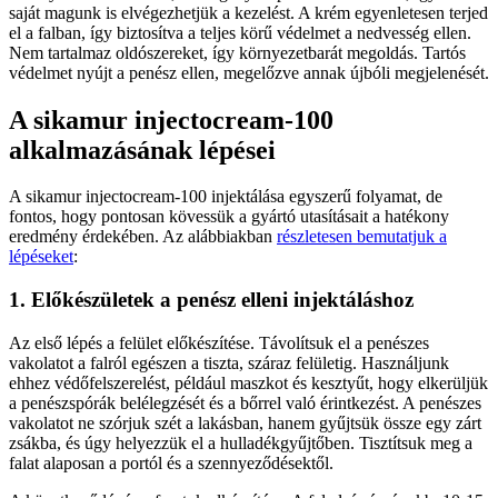
saját magunk is elvégezhetjük a kezelést. A krém egyenletesen terjed
el a falban, így biztosítva a teljes körű védelmet a nedvesség ellen.
Nem tartalmaz oldószereket, így környezetbarát megoldás. Tartós
védelmet nyújt a penész ellen, megelőzve annak újbóli megjelenését.
A sikamur injectocream-100
alkalmazásának lépései
A sikamur injectocream-100 injektálása egyszerű folyamat, de
fontos, hogy pontosan kövessük a gyártó utasításait a hatékony
eredmény érdekében. Az alábbiakban
részletesen bemutatjuk a
lépéseket
:
1. Előkészületek a penész elleni injektáláshoz
Az első lépés a felület előkészítése. Távolítsuk el a penészes
vakolatot a falról egészen a tiszta, száraz felületig. Használjunk
ehhez védőfelszerelést, például maszkot és kesztyűt, hogy elkerüljük
a penészspórák belélegzését és a bőrrel való érintkezést. A penészes
vakolatot ne szórjuk szét a lakásban, hanem gyűjtsük össze egy zárt
zsákba, és úgy helyezzük el a hulladékgyűjtőben. Tisztítsuk meg a
falat alaposan a portól és a szennyeződésektől.