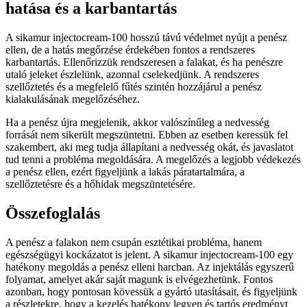
hatása és a karbantartás
A sikamur injectocream-100 hosszú távú védelmet nyújt a penész
ellen, de a hatás megőrzése érdekében fontos a rendszeres
karbantartás. Ellenőrizzük rendszeresen a falakat, és ha penészre
utaló jeleket észlelünk, azonnal cselekedjünk. A rendszeres
szellőztetés és a megfelelő fűtés szintén hozzájárul a penész
kialakulásának megelőzéséhez.
Ha a penész újra megjelenik, akkor valószínűleg a nedvesség
forrását nem sikerült megszüntetni. Ebben az esetben keressük fel
szakembert, aki meg tudja állapítani a nedvesség okát, és javaslatot
tud tenni a probléma megoldására. A megelőzés a legjobb védekezés
a penész ellen, ezért figyeljünk a lakás páratartalmára, a
szellőztetésre és a hőhidak megszüntetésére.
Összefoglalás
A penész a falakon nem csupán esztétikai probléma, hanem
egészségügyi kockázatot is jelent. A sikamur injectocream-100 egy
hatékony megoldás a penész elleni harcban. Az injektálás egyszerű
folyamat, amelyet akár saját magunk is elvégezhetünk. Fontos
azonban, hogy pontosan kövessük a gyártó utasításait, és figyeljünk
a részletekre, hogy a kezelés hatékony legyen és tartós eredményt