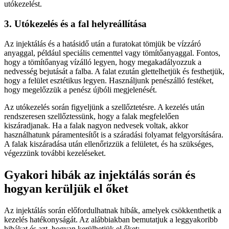
utókezelést.
3. Utókezelés és a fal helyreállítása
Az injektálás és a hatásidő után a furatokat tömjük be vízzáró
anyaggal, például speciális cementtel vagy tömítőanyaggal. Fontos,
hogy a tömítőanyag vízálló legyen, hogy megakadályozzuk a
nedvesség bejutását a falba. A falat ezután glettelhetjük és festhetjük,
hogy a felület esztétikus legyen. Használjunk penészálló festéket,
hogy megelőzzük a penész újbóli megjelenését.
Az utókezelés során figyeljünk a szellőztetésre. A kezelés után
rendszeresen szellőztessünk, hogy a falak megfelelően
kiszáradjanak. Ha a falak nagyon nedvesek voltak, akkor
használhatunk páramentesítőt is a száradási folyamat felgyorsítására.
A falak kiszáradása után ellenőrizzük a felületet, és ha szükséges,
végezzünk további kezeléseket.
Gyakori hibák az injektálás során és
hogyan kerüljük el őket
Az injektálás során előfordulhatnak hibák, amelyek csökkenthetik a
kezelés hatékonyságát. Az alábbiakban bemutatjuk a leggyakoribb
hibákat és azt, hogyan kerülhetjük el őket: