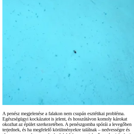
A penész megjelenése a falakon nem csupán esztétikai probléma.
Egészségügyi kockázatot is jelent, és hosszútávon komoly károkat
okozhat az épület szerkezetében. A penészgomba spórái a levegőben
terjednek, és ha megfelelő körülményekre találnak – nedvességre és