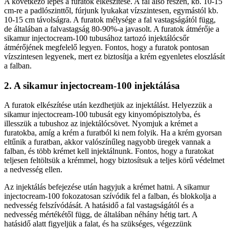
A következő lépés a furatok elkészítése. A fal alsó részén, kb. 10-15
cm-re a padlószinttől, fúrjunk lyukakat vízszintesen, egymástól kb.
10-15 cm távolságra. A furatok mélysége a fal vastagságától függ,
de általában a falvastagság 80-90%-a javasolt. A furatok átmérője a
sikamur injectocream-100 tubusához tartozó injektálócsőr
átmérőjének megfelelő legyen. Fontos, hogy a furatok pontosan
vízszintesen legyenek, mert ez biztosítja a krém egyenletes eloszlását
a falban.
2. A sikamur injectocream-100 injektálása
A furatok elkészítése után kezdhetjük az injektálást. Helyezzük a
sikamur injectocream-100 tubusát egy kinyomópisztolyba, és
illesszük a tubushoz az injektálócsövet. Nyomjuk a krémet a
furatokba, amíg a krém a furatból ki nem folyik. Ha a krém gyorsan
eltűnik a furatban, akkor valószínűleg nagyobb üregek vannak a
falban, és több krémet kell injektálnunk. Fontos, hogy a furatokat
teljesen feltöltsük a krémmel, hogy biztosítsuk a teljes körű védelmet
a nedvesség ellen.
Az injektálás befejezése után hagyjuk a krémet hatni. A sikamur
injectocream-100 fokozatosan szívódik fel a falban, és blokkolja a
nedvesség felszívódását. A hatásidő a fal vastagságától és a
nedvesség mértékétől függ, de általában néhány hétig tart. A
hatásidő alatt figyeljük a falat, és ha szükséges, végezzünk