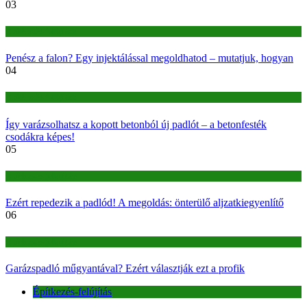
03
Építkezés-felújítás
Penész a falon? Egy injektálással megoldhatod – mutatjuk, hogyan
04
Építkezés-felújítás
Így varázsolhatsz a kopott betonból új padlót – a betonfesték
csodákra képes!
05
Építkezés-felújítás
Ezért repedezik a padlód! A megoldás: önterülő aljzatkiegyenlítő
06
Építkezés-felújítás
Garázspadló műgyantával? Ezért választják ezt a profik
Építkezés-felújítás