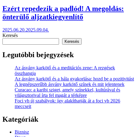
Ezért repedezik a padlód! A megoldás:
önterülő aljzatkiegyenlítő
2025.06.20.
2025.09.04.
Keresés
Keresés
Legutóbbi bejegyzések
Az ásvány karkötő és a meditációs zene: A rezgések
összhangja
Az ásvány karkötő és a hála gyakorlása: hozd be a pozitivitást
A legnépszerűbb ásvány karkötő színek és mit jelentenek
Curacao: a karibi sziget, amely színekkel, kultúrával és
világsztorival írta fel magát a térképre
Foci vb új szabályok: így alakíthatják át a foci vb 2026
meccseit
Kategóriák
Biznisz