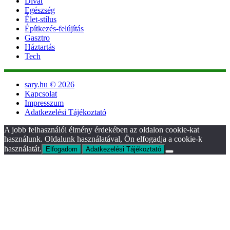
Divat
Egészség
Élet-stílus
Építkezés-felújítás
Gasztro
Háztartás
Tech
sary.hu © 2026
Kapcsolat
Impresszum
Adatkezelési Tájékoztató
A jobb felhasználói élmény érdekében az oldalon cookie-kat
használunk. Oldalunk használatával, Ön elfogadja a cookie-k
használatát.
Elfogadom
Adatkezelési Tájékoztató