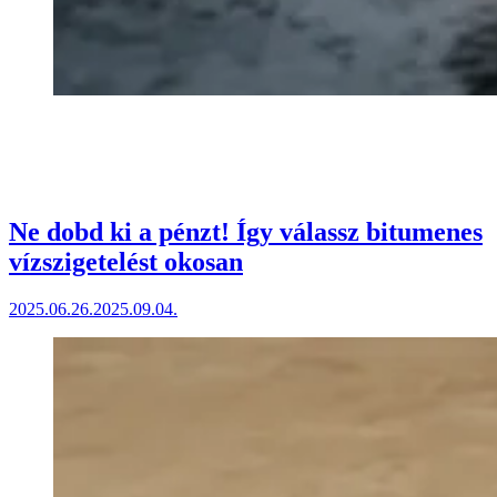
Ne dobd ki a pénzt! Így válassz bitumenes
vízszigetelést okosan
2025.06.26.
2025.09.04.