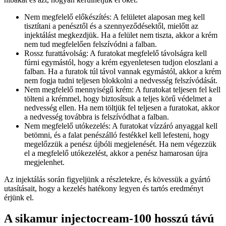
Nem megfelelő előkészítés: A felületet alaposan meg kell
tisztítani a penésztől és a szennyeződésektől, mielőtt az
injektálást megkezdjük. Ha a felület nem tiszta, akkor a krém
nem tud megfelelően felszívódni a falban.
Rossz furattávolság: A furatokat megfelelő távolságra kell
fúrni egymástól, hogy a krém egyenletesen tudjon eloszlani a
falban. Ha a furatok túl távol vannak egymástól, akkor a krém
nem fogja tudni teljesen blokkolni a nedvesség felszívódását.
Nem megfelelő mennyiségű krém: A furatokat teljesen fel kell
tölteni a krémmel, hogy biztosítsuk a teljes körű védelmet a
nedvesség ellen. Ha nem töltjük fel teljesen a furatokat, akkor
a nedvesség továbbra is felszívódhat a falban.
Nem megfelelő utókezelés: A furatokat vízzáró anyaggal kell
betömni, és a falat penészálló festékkel kell lefesteni, hogy
megelőzzük a penész újbóli megjelenését. Ha nem végezzük
el a megfelelő utókezelést, akkor a penész hamarosan újra
megjelenhet.
Az injektálás során figyeljünk a részletekre, és kövessük a gyártó
utasításait, hogy a kezelés hatékony legyen és tartós eredményt
érjünk el.
A sikamur injectocream-100 hosszú távú