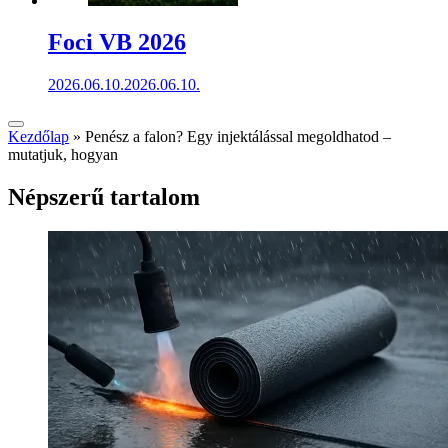
Foci VB 2026
2026.06.10.
2026.06.10.
Kezdőlap
»
Penész a falon? Egy injektálással megoldhatod –
mutatjuk, hogyan
Népszerű tartalom