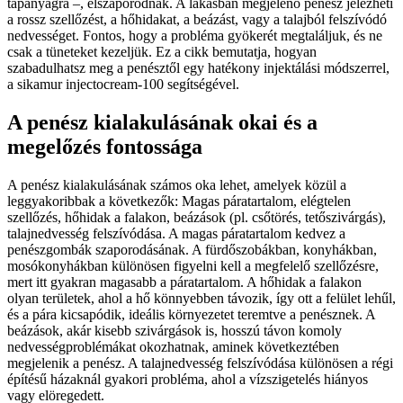
tápanyagra –, elszaporodnak. A lakásban megjelenő penész jelezheti
a rossz szellőzést, a hőhidakat, a beázást, vagy a talajból felszívódó
nedvességet. Fontos, hogy a probléma gyökerét megtaláljuk, és ne
csak a tüneteket kezeljük. Ez a cikk bemutatja, hogyan
szabadulhatsz meg a penésztől egy hatékony injektálási módszerrel,
a sikamur injectocream-100 segítségével.
A penész kialakulásának okai és a
megelőzés fontossága
A penész kialakulásának számos oka lehet, amelyek közül a
leggyakoribbak a következők: Magas páratartalom, elégtelen
szellőzés, hőhidak a falakon, beázások (pl. csőtörés, tetőszivárgás),
talajnedvesség felszívódása. A magas páratartalom kedvez a
penészgombák szaporodásának. A fürdőszobákban, konyhákban,
mosókonyhákban különösen figyelni kell a megfelelő szellőzésre,
mert itt gyakran magasabb a páratartalom. A hőhidak a falakon
olyan területek, ahol a hő könnyebben távozik, így ott a felület lehűl,
és a pára kicsapódik, ideális környezetet teremtve a penésznek. A
beázások, akár kisebb szivárgások is, hosszú távon komoly
nedvességproblémákat okozhatnak, aminek következtében
megjelenik a penész. A talajnedvesség felszívódása különösen a régi
építésű házaknál gyakori probléma, ahol a vízszigetelés hiányos
vagy elöregedett.