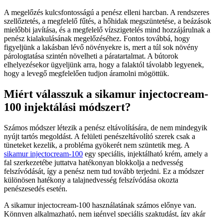
A megelőzés kulcsfontosságú a penész elleni harcban. A rendszeres
szellőztetés, a megfelelő fűtés, a hőhidak megszüntetése, a beázások
mielőbbi javítása, és a megfelelő vízszigetelés mind hozzájárulnak a
penész kialakulásának megelőzéséhez. Fontos továbbá, hogy
figyeljünk a lakásban lévő növényekre is, mert a túl sok növény
párologtatása szintén növelheti a páratartalmat. A bútorok
elhelyezésekor ügyeljünk arra, hogy a falaktól távolabb legyenek,
hogy a levegő megfelelően tudjon áramolni mögöttük.
Miért válasszuk a sikamur injectocream-
100 injektálási módszert?
Számos módszer létezik a penész eltávolítására, de nem mindegyik
nyújt tartós megoldást. A felületi penészeltávolító szerek csak a
tüneteket kezelik, a probléma gyökerét nem szüntetik meg. A
sikamur injectocream-100
egy speciális, injektálható krém, amely a
fal szerkezetébe juttatva hatékonyan blokkolja a nedvesség
felszívódását, így a penész nem tud tovább terjedni. Ez a módszer
különösen hatékony a talajnedvesség felszívódása okozta
penészesedés esetén.
A sikamur injectocream-100 használatának számos előnye van.
Könnyen alkalmazható, nem igényel speciális szaktudást, így akár