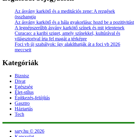
Az ásvány karkötő és a meditációs zene: A rezgések
összhangja
Az ásvány karkötő és a hála gyakorlása: hozd be a pozitivitást
A legnépszerűbb ásvány karkötő színek és mit jelentenek
Curacao: a karibi sziget, amely színekkel, kultúrával és
világsztorival írta fel magát a térképre
Foci vb új szabályok: így alakíthatják át a foci vb 2026
meccseit
Kategóriák
Biznisz
Divat
Egészség
Élet-stílus
Építkezés-felújítás
Gasztro
Háztartás
Tech
sary.hu © 2026
Kapcsolat