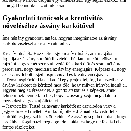
Az ásvány karkötő csupán egy emlékeztető, egy segítő eszköz, ami
támogat bennünket az utunk során.
Gyakorlati tanácsok a kreativitás
növeléséhez ásvány karkötővel
Íme néhány gyakorlati tanács, hogyan integrálhatod az ásvány
karkötő viselését a kreatív rutinodba:
Kreatív rituálék: Hozz létre egy kreatív rituálét, ami magában
foglalja az ásvány karkötő felvételét. Például, mielőtt leülsz írni,
rajzolni vagy zenét szerezni, vedd fel a karkötőt és szánj néhány
percet arra, hogy meditálsz az ásvány energiájára. Képzeld el, hogy
az ásvány feltölt téged inspirációval és kreatív energiával.
– Téma inspiráció: Ha elakadtál egy projekttel, fogd a kezedbe az
ásvány karkötőt és kérdezd meg tőle, hogy milyen irányba indulj el.
Figyeld meg az érzéseidet, a gondolataidat és a képeket, amik
felmerülnek benned. Lehet, hogy az ásvány segít megtalálni a
megoldást vagy az új ötleteket.
– Jegyzetelés: Tartsd az ásvány karkötőt az asztalodon vagy a
jegyzetfüzeted mellett. Amikor új ötleteid támadnak, vedd fel a
karkötőt és jegyezd le az ötleteidet. Az ásvány segíthet abban, hogy
tisztábban fogalmazd meg a gondolataidat és hogy ne felejtsd el a
fontos részleteket.