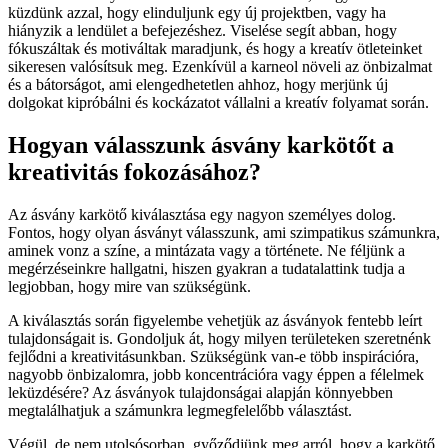
küzdünk azzal, hogy elinduljunk egy új projektben, vagy ha
hiányzik a lendület a befejezéshez. Viselése segít abban, hogy
fókuszáltak és motiváltak maradjunk, és hogy a kreatív ötleteinket
sikeresen valósítsuk meg. Ezenkívül a karneol növeli az önbizalmat
és a bátorságot, ami elengedhetetlen ahhoz, hogy merjünk új
dolgokat kipróbálni és kockázatot vállalni a kreatív folyamat során.
Hogyan válasszunk ásvány karkötőt a
kreativitás fokozásához?
Az ásvány karkötő kiválasztása egy nagyon személyes dolog.
Fontos, hogy olyan ásványt válasszunk, ami szimpatikus számunkra,
aminek vonz a színe, a mintázata vagy a története. Ne féljünk a
megérzéseinkre hallgatni, hiszen gyakran a tudatalattink tudja a
legjobban, hogy mire van szükségünk.
A kiválasztás során figyelembe vehetjük az ásványok fentebb leírt
tulajdonságait is. Gondoljuk át, hogy milyen területeken szeretnénk
fejlődni a kreativitásunkban. Szükségünk van-e több inspirációra,
nagyobb önbizalomra, jobb koncentrációra vagy éppen a félelmek
leküzdésére? Az ásványok tulajdonságai alapján könnyebben
megtalálhatjuk a számunkra legmegfelelőbb választást.
Végül, de nem utolsósorban, győződjünk meg arról, hogy a karkötő