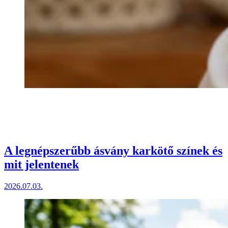
A legnépszerűbb ásvány karkötő színek és
mit jelentenek
2026.07.03.