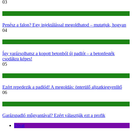
03
Építkezés-felújítás
Penész a falon? Egy injektálással megoldhatod – mutatjuk, hogyan
04
Építkezés-felújítás
Így varázsolhatsz a kopott betonból új padlót – a betonfesték
csodákra képes!
05
Építkezés-felújítás
Ezért repedezik a padlód! A megoldás: önterülő aljzatkiegyenlítő
06
Építkezés-felújítás
Garázspadló műgyantával? Ezért választják ezt a profik
Divat