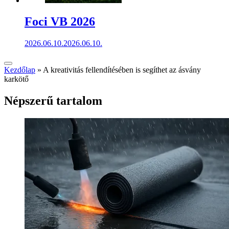
Foci VB 2026
2026.06.10.
2026.06.10.
Kezdőlap
»
A kreativitás fellendítésében is segíthet az ásvány
karkötő
Népszerű tartalom