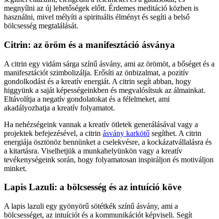
megnyílni az új lehetőségek előtt. Érdemes meditáció közben is
használni, mivel mélyíti a spirituális élményt és segíti a belső
bölcsesség megtalálását.
Citrin: az öröm és a manifesztáció ásványa
A citrin egy vidám sárga színű ásvány, ami az örömöt, a bőséget és a
manifesztációt szimbolizálja. Erősíti az önbizalmat, a pozitív
gondolkodást és a kreatív energiát. A citrin segít abban, hogy
higgyünk a saját képességeinkben és megvalósítsuk az álmainkat.
Eltávolítja a negatív gondolatokat és a félelmeket, ami
akadályozhatja a kreatív folyamatot.
Ha nehézségeink vannak a kreatív ötletek generálásával vagy a
projektek befejezésével, a citrin
ásvány karkötő
segíthet. A citrin
energiája ösztönöz bennünket a cselekvésre, a kockázatvállalásra és
a kitartásra. Viselhetjük a munkahelyünkön vagy a kreatív
tevékenységeink során, hogy folyamatosan inspiráljon és motiváljon
minket.
Lapis Lazuli: a bölcsesség és az intuíció köve
A lapis lazuli egy gyönyörű sötétkék színű ásvány, ami a
bölcsességet, az intuíciót és a kommunikációt képviseli. Segít