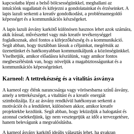
kapcsolatba lépni a belső bölcsességünkkel, meghallani az
intuíciónk sugallatait és kifejezni a gondolatainkat és érzéseinket. A
lapis lazuli serkenti a kreatív gondolkodást, a problémamegoldó
képességet és a kommunikációs készségeket.
A lapis lazuli ásvány karkötő különösen hasznos lehet azok számára,
akik írással, művészettel vagy más kreatív tevékenységgel
foglalkoznak, ahol fontos a kifejezőkészség és a kommunikáció.
Segít abban, hogy tisztábban lássuk a céljainkat, megértsük az
üzenetünket és hatékonyabban kommunikáljunk a közönségünkkel.
Viselhetjük, amikor előadásra készülünk, vagy amikor fontos
megbeszélésünk van, hogy növeljük a magabiztosságunkat és a
kommunikációs képességeinket.
Karneol: A tettrekészség és a vitalitás ásványa
A karneol egy élénk narancssárga vagy vörösesbarna színű ásvány,
amely a tettrekészséget, a vitalitást és a kreatív energiát
szimbolizálja. Ez az ásvány rendkívül hatékonyan serkenti a
motivációt és a lendületet, különösen akkor, amikor kreatív
projektekbe kezdünk. Segít abban, hogy leküzdjük a halogatást és
azonnal cselekedjünk, így nem vesztegetjük az időt a tervezgetésre,
hanem belevágunk a megvalósításba.
A karneol ásvány karkötő ideális választás lehet, ha gyakran