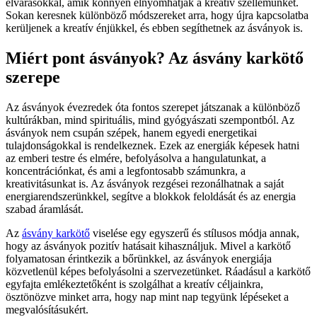
elvárásokkal, amik könnyen elnyomhatják a kreatív szellemünket.
Sokan keresnek különböző módszereket arra, hogy újra kapcsolatba
kerüljenek a kreatív énjükkel, és ebben segíthetnek az ásványok is.
Miért pont ásványok? Az ásvány karkötő
szerepe
Az ásványok évezredek óta fontos szerepet játszanak a különböző
kultúrákban, mind spirituális, mind gyógyászati szempontból. Az
ásványok nem csupán szépek, hanem egyedi energetikai
tulajdonságokkal is rendelkeznek. Ezek az energiák képesek hatni
az emberi testre és elmére, befolyásolva a hangulatunkat, a
koncentrációnkat, és ami a legfontosabb számunkra, a
kreativitásunkat is. Az ásványok rezgései rezonálhatnak a saját
energiarendszerünkkel, segítve a blokkok feloldását és az energia
szabad áramlását.
Az
ásvány karkötő
viselése egy egyszerű és stílusos módja annak,
hogy az ásványok pozitív hatásait kihasználjuk. Mivel a karkötő
folyamatosan érintkezik a bőrünkkel, az ásványok energiája
közvetlenül képes befolyásolni a szervezetünket. Ráadásul a karkötő
egyfajta emlékeztetőként is szolgálhat a kreatív céljainkra,
ösztönözve minket arra, hogy nap mint nap tegyünk lépéseket a
megvalósításukért.