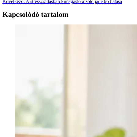
Következő:
A stresszoldásban kimagasló a zöld jade kő hatása
navigáció
Kapcsolódó tartalom