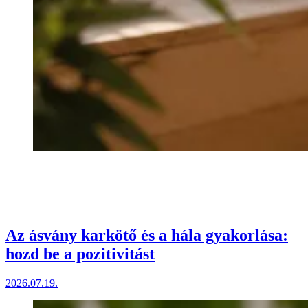
Az ásvány karkötő és a hála gyakorlása:
hozd be a pozitivitást
2026.07.19.