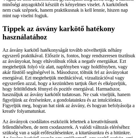
minőségi anyagokból készült és kényelmes viselet. A karkötőnek
nem csak szépnek, hanem praktikusnak is kell lennie, hiszen nap
mint nap viselni fogjuk.
Tippek az ásvány karkötő hatékony
használatához
Az ásvány karkötő hatékonyságát tovább növelhetjük néhány
egyszerű praktikával. Először is, fontos, hogy rendszeresen tisztítsuk
az ásványokat, hogy eltávolítsuk róluk a negatív energiákat. Ezt
megtehetjük folyó víz alatt, napfényben vagy holdfényben, vagy
akár füstölő segítségével is. Másodszor, töltsük fel az ásványokat
energiával. Ezt megtehetjük meditációval, vizualizációval vagy
egyszerűen azzal, hogy a kezünkben tartjuk őket és elképzeljük,
hogy feltöltődnek fénnyel és pozitív energiával. Harmadszor,
használjuk az ásvány karkötőt tudatosan. Ne csak viseljük, hanem
figyeljünk az érzéseinkre, a gondolatainkra és az intuíciónkra.
Figyeljük meg, hogyan hat ránk az ásvány, és hogyan befolyásolja a
kreatív folyamatunkat.
Az ásványok csodálatos eszközök lehetnek a kreativitásunk
fellendítésében, de nem csodaszerek. A valódi változás eléréséhez
szükség van a saját erőfeszítéseinkre, a kitartásunkra és a hitünkre.