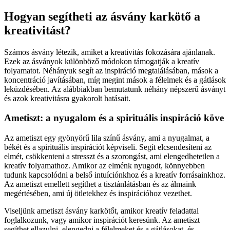
Hogyan segítheti az ásvány karkötő a
kreativitást?
Számos ásvány létezik, amiket a kreativitás fokozására ajánlanak.
Ezek az ásványok különböző módokon támogatják a kreatív
folyamatot. Néhányuk segít az inspiráció megtalálásában, mások a
koncentráció javításában, míg megint mások a félelmek és a gátlások
leküzdésében. Az alábbiakban bemutatunk néhány népszerű ásványt
és azok kreativitásra gyakorolt hatásait.
Ametiszt: a nyugalom és a spirituális inspiráció köve
Az ametiszt egy gyönyörű lila színű ásvány, ami a nyugalmat, a
békét és a spirituális inspirációt képviseli. Segít elcsendesíteni az
elmét, csökkenteni a stresszt és a szorongást, ami elengedhetetlen a
kreatív folyamathoz. Amikor az elménk nyugodt, könnyebben
tudunk kapcsolódni a belső intuíciónkhoz és a kreatív forrásainkhoz.
Az ametiszt emellett segíthet a tisztánlátásban és az álmaink
megértésében, ami új ötletekhez és inspirációhoz vezethet.
Viseljünk ametiszt ásvány karkötőt, amikor kreatív feladattal
foglalkozunk, vagy amikor inspirációt keresünk. Az ametiszt
segíthet ellazulni, elengedni a félelmeket és a gátlásokat, és