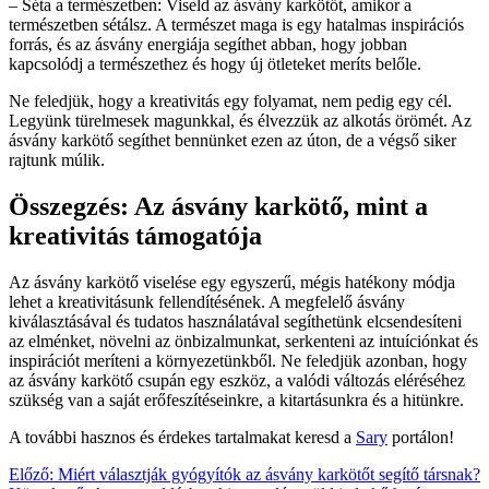
– Séta a természetben: Viseld az ásvány karkötőt, amikor a
természetben sétálsz. A természet maga is egy hatalmas inspirációs
forrás, és az ásvány energiája segíthet abban, hogy jobban
kapcsolódj a természethez és hogy új ötleteket meríts belőle.
Ne feledjük, hogy a kreativitás egy folyamat, nem pedig egy cél.
Legyünk türelmesek magunkkal, és élvezzük az alkotás örömét. Az
ásvány karkötő segíthet bennünket ezen az úton, de a végső siker
rajtunk múlik.
Összegzés: Az ásvány karkötő, mint a
kreativitás támogatója
Az ásvány karkötő viselése egy egyszerű, mégis hatékony módja
lehet a kreativitásunk fellendítésének. A megfelelő ásvány
kiválasztásával és tudatos használatával segíthetünk elcsendesíteni
az elménket, növelni az önbizalmunkat, serkenteni az intuíciónkat és
inspirációt meríteni a környezetünkből. Ne feledjük azonban, hogy
az ásvány karkötő csupán egy eszköz, a valódi változás eléréséhez
szükség van a saját erőfeszítéseinkre, a kitartásunkra és a hitünkre.
A további hasznos és érdekes tartalmakat keresd a
Sary
portálon!
Bejegyzés
Előző:
Miért választják gyógyítók az ásvány karkötőt segítő társnak?