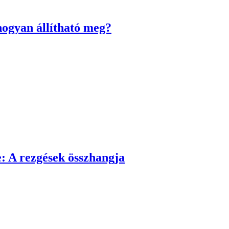
hogyan állítható meg?
e: A rezgések összhangja