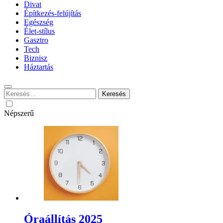
Divat
Építkezés-felújítás
Egészség
Élet-stílus
Gasztro
Tech
Biznisz
Háztartás
Keresés:
Népszerű
Óraállítás 2025