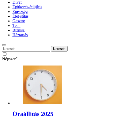
Divat
Építkezés-felújítás
Egészség
Élet-stílus
Gasztro
Tech
Biznisz
Háztartás
Keresés:
Népszerű
Óraállítás 2025