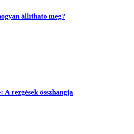
hogyan állítható meg?
e: A rezgések összhangja