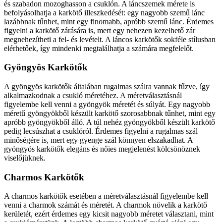
és szabadon mozoghasson a csuklón. A láncszemek mérete is
befolyásolhatja a karkötő illeszkedését: egy nagyobb szemű lánc
lazábbnak tűnhet, mint egy finomabb, apróbb szemű lánc. Érdemes
figyelni a karkötő zárására is, mert egy nehezen kezelhető zár
megnehezítheti a fel- és levételt. A láncos karkötők sokféle stílusban
elérhetőek, így mindenki megtalálhatja a számára megfelelőt.
Gyöngyös Karkötők
A gyöngyös karkötők általában rugalmas szálra vannak fűzve, így
alkalmazkodnak a csukló méretéhez. A méretválasztásnál
figyelembe kell venni a gyöngyök méretét és súlyát. Egy nagyobb
méretű gyöngyökből készült karkötő szorosabbnak tűnhet, mint egy
apróbb gyöngyökből álló. A túl nehéz gyöngyökből készült karkötő
pedig lecsúszhat a csuklóról. Érdemes figyelni a rugalmas szál
minőségére is, mert egy gyenge szál könnyen elszakadhat. A
gyöngyös karkötők elegáns és nőies megjelenést kölcsönöznek
viselőjüknek.
Charmos Karkötők
A charmos karkötők esetében a méretválasztásnál figyelembe kell
venni a charmok számát és méretét. A charmok növelik a karkötő
kerületét, ezért érdemes egy kicsit nagyobb méretet választani, mint