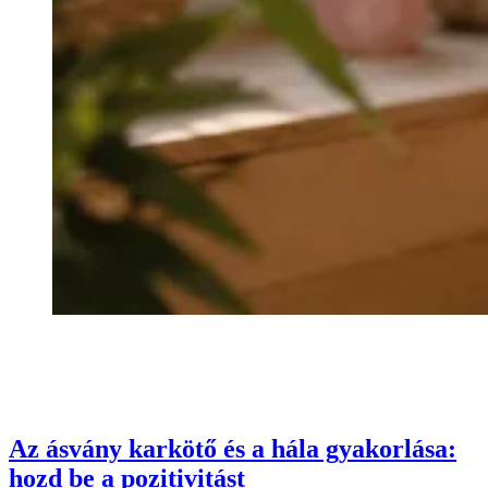
Az ásvány karkötő és a hála gyakorlása:
hozd be a pozitivitást