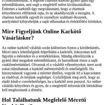
a csuklóméretünk. A legtöbb charmos karkötő gyártó ajánl egy
mérettáblázatot, ami segít a megfelelő méret kiválasztásában.
Érdemes a karkötőt úgy megválasztani, hogy a charmok
kényelmesen elférjenek rajta, és ne akadályozzák a mozgást. A
charmos karkötők egyedi és személyre szabható ékszerek,
amelyekkel kifejezhetjük a saját stílusunkat és érdeklődési körünket.
Mire Figyeljünk Online Karkötő
Vásárláskor?
Az online karkötő vásárlás során különösen fontos a körültekintés.
Mivel nincs lehetőségünk felpróbálni a karkötőt, fokozottan kell
figyelni a méretekre és a termékleírásra. Mindig ellenőrizzük a
gyártó által megadott mérettáblázatot, és hasonlítsuk össze a saját
csuklóméretünkkel. Olvassuk el a vásárlói véleményeket, mert azok
sokat elárulhatnak a karkötő méretezéséről és minőségéről. Ha
bizonytalanok vagyunk a méretet illetően, vegyük fel a kapcsolatot
az eladóval, és kérjünk segítséget. Győződjünk meg arról, hogy az
eladó kínál-e cserelehetőséget, ha a karkötő nem passzol. Az online
vásárlás kényelmes és gyors, de a megfelelő információk birtokában
kell meghoznunk a döntést.
Hol Találhatunk Megfelelő Méretű