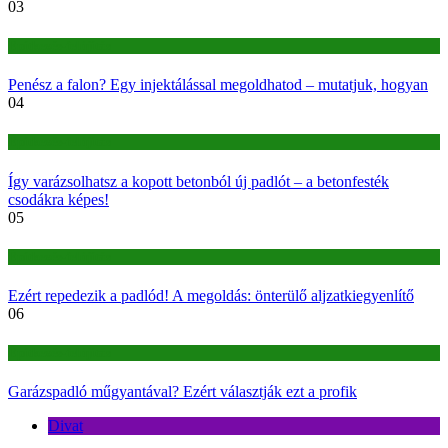
03
Építkezés-felújítás
Penész a falon? Egy injektálással megoldhatod – mutatjuk, hogyan
04
Építkezés-felújítás
Így varázsolhatsz a kopott betonból új padlót – a betonfesték
csodákra képes!
05
Építkezés-felújítás
Ezért repedezik a padlód! A megoldás: önterülő aljzatkiegyenlítő
06
Építkezés-felújítás
Garázspadló műgyantával? Ezért választják ezt a profik
Divat