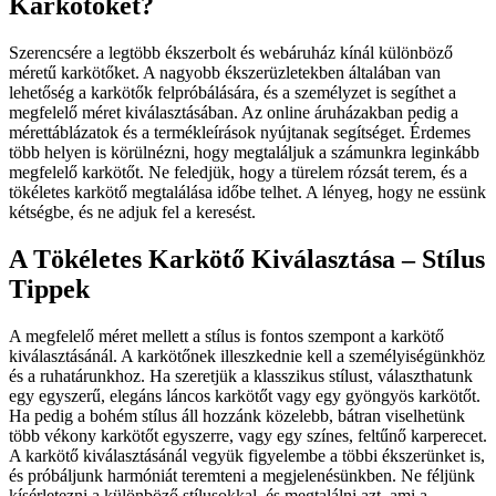
Karkötőket?
Szerencsére a legtöbb ékszerbolt és webáruház kínál különböző
méretű karkötőket. A nagyobb ékszerüzletekben általában van
lehetőség a karkötők felpróbálására, és a személyzet is segíthet a
megfelelő méret kiválasztásában. Az online áruházakban pedig a
mérettáblázatok és a termékleírások nyújtanak segítséget. Érdemes
több helyen is körülnézni, hogy megtaláljuk a számunkra leginkább
megfelelő karkötőt. Ne feledjük, hogy a türelem rózsát terem, és a
tökéletes karkötő megtalálása időbe telhet. A lényeg, hogy ne essünk
kétségbe, és ne adjuk fel a keresést.
A Tökéletes Karkötő Kiválasztása – Stílus
Tippek
A megfelelő méret mellett a stílus is fontos szempont a karkötő
kiválasztásánál. A karkötőnek illeszkednie kell a személyiségünkhöz
és a ruhatárunkhoz. Ha szeretjük a klasszikus stílust, választhatunk
egy egyszerű, elegáns láncos karkötőt vagy egy gyöngyös karkötőt.
Ha pedig a bohém stílus áll hozzánk közelebb, bátran viselhetünk
több vékony karkötőt egyszerre, vagy egy színes, feltűnő karperecet.
A karkötő kiválasztásánál vegyük figyelembe a többi ékszerünket is,
és próbáljunk harmóniát teremteni a megjelenésünkben. Ne féljünk
kísérletezni a különböző stílusokkal, és megtalálni azt, ami a