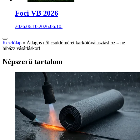
Foci VB 2026
2026.06.10.
2026.06.10.
Kezdőlap
»
Átlagos női csuklóméret karkötőválasztáshoz – ne
hibázz vásárláskor!
Népszerű tartalom