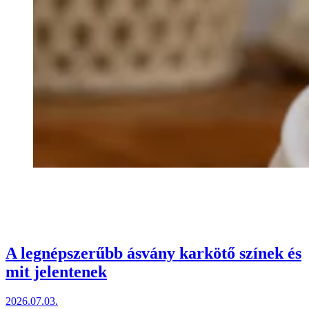
A legnépszerűbb ásvány karkötő színek és
mit jelentenek
2026.07.03.