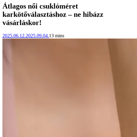
Átlagos női csuklóméret
karkötőválasztáshoz – ne hibázz
vásárláskor!
2025.06.12.
2025.09.04.
13 mins