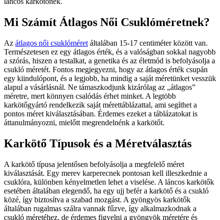
láncos karkötőnek.
Mi Számít Átlagos Női Csuklóméretnek?
Az
átlagos női csuklóméret
általában 15-17 centiméter között van.
Természetesen ez egy átlagos érték, és a valóságban sokkal nagyobb
a szórás, hiszen a testalkat, a genetika és az életmód is befolyásolja a
csukló méretét. Fontos megjegyezni, hogy az átlagos érték csupán
egy kiindulópont, és a legjobb, ha mindig a saját méretünket vesszük
alapul a vásárlásnál. Ne támaszkodjunk kizárólag az „átlagos”
méretre, mert könnyen csalódás érhet minket. A legtöbb
karkötőgyártó rendelkezik saját mérettáblázattal, ami segíthet a
pontos méret kiválasztásában. Érdemes ezeket a táblázatokat is
áttanulmányozni, mielőtt megrendelnénk a karkötőt.
Karkötő Típusok és a Méretválasztás
A karkötő típusa jelentősen befolyásolja a megfelelő méret
kiválasztását. Egy merev karperecnek pontosan kell illeszkednie a
csuklóra, különben kényelmetlen lehet a viselése. A láncos karkötők
esetében általában elegendő, ha egy ujj befér a karkötő és a csukló
közé, így biztosítva a szabad mozgást. A gyöngyös karkötők
általában rugalmas szálra vannak fűzve, így alkalmazkodnak a
csukló méretéhez, de érdemes figyelni a gyöngyök méretére és