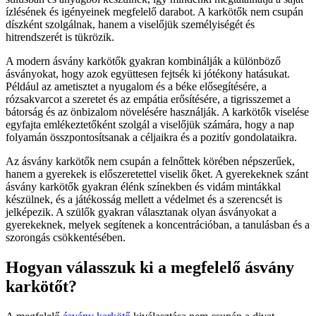
ízlésének és igényeinek megfelelő darabot. A karkötők nem csupán
díszként szolgálnak, hanem a viselőjük személyiségét és
hitrendszerét is tükrözik.
A modern ásvány karkötők gyakran kombinálják a különböző
ásványokat, hogy azok együttesen fejtsék ki jótékony hatásukat.
Például az ametisztet a nyugalom és a béke elősegítésére, a
rózsakvarcot a szeretet és az empátia erősítésére, a tigrisszemet a
bátorság és az önbizalom növelésére használják. A karkötők viselése
egyfajta emlékeztetőként szolgál a viselőjük számára, hogy a nap
folyamán összpontosítsanak a céljaikra és a pozitív gondolataikra.
Az ásvány karkötők nem csupán a felnőttek körében népszerűek,
hanem a gyerekek is előszeretettel viselik őket. A gyerekeknek szánt
ásvány karkötők gyakran élénk színekben és vidám mintákkal
készülnek, és a játékosság mellett a védelmet és a szerencsét is
jelképezik. A szülők gyakran választanak olyan ásványokat a
gyerekeknek, melyek segítenek a koncentrációban, a tanulásban és a
szorongás csökkentésében.
Hogyan válasszuk ki a megfelelő ásvány
karkötőt?