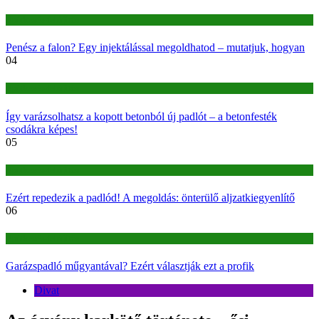
Építkezés-felújítás
Penész a falon? Egy injektálással megoldhatod – mutatjuk, hogyan
04
Építkezés-felújítás
Így varázsolhatsz a kopott betonból új padlót – a betonfesték
csodákra képes!
05
Építkezés-felújítás
Ezért repedezik a padlód! A megoldás: önterülő aljzatkiegyenlítő
06
Építkezés-felújítás
Garázspadló műgyantával? Ezért választják ezt a profik
Divat