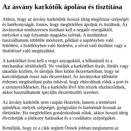
Az ásvány karkötők ápolása és tisztítása
Ahhoz, hogy az ásvány karkötőnk hosszú ideig megőrizze szépségét
és hatékonyságát, fontos, hogy megfelelően ápoljuk és tisztítsuk. Az
ásványokat rendszeresen tisztítani kell a negatív energiáktól,
melyeket a nap folyamán magukba szívtak. A tisztításhoz
használhatunk többféle módszert, például a napfényben való
feltöltést, a holdfényben való fürdetést, a sóval való tisztítást vagy a
füstöléssel való megtisztítást.
A karkötőket óvni kell a vegyi anyagoktól, a hőhatástól és a
mechanikai sérülésektől. Ne viseljük a karkötőket úszás, fürdés vagy
takarítás közben, és tároljuk őket külön ékszertartóban, hogy ne
karcolódjanak össze más ékszerekkel. Az ásványokat időnként
érdemes megtisztítani puha ruhával, hogy eltávolítsuk róluk a port és
a szennyeződéseket. Ha a karkötőn lévő fém részek elszíneződnek,
akkor használhatunk speciális ékszertisztító szereket.
Az ásvány karkötők nem csupán ékszerek, hanem a természet
ajándékai, melyek szépséget, gyógyulást és harmóniát hoznak az
életünkbe. Ha megfelelően gondoskodunk róluk, akkor hosszú ideig
élvezhetjük a jótékony hatásaikat és a csodálatos szépségüket.
Reméljük, hogy ez a cikk segített Önnek jobban megismerni az