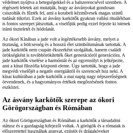
védelmet nyújtva a betegségekkel és a balszerencsével szemben. A
régészeti leletek azt mutatják, hogy az ásványokat gondosan
csiszolták és fűzték fel, ami a korabeli kézművesek magas szintű
tudását tükrözi. Ezek az ásvány karkötők gyakran vallási rituálékban
is fontos szerepet játszottak, a viselőjük pedig ezzel fejezte ki istenek
iránti tiszteletét és hódolatát.
Az ókori Kínában a jade volt a legértékesebb ásvány, melyet a
tisztaság, a bölcsesség és a hosszú élet szimbólumának tartottak. A
jade karkötők nem csupán ékszerként szolgáltak, hanem családi
örökségként is továbbörökítették őket generációról generációra. A
jade karkötők viselése a harmóniát és az egyensúlyt is jelképezte,
ami a kínai filozófia központi eleme. Úgy tartották, hogy a jade
megvédi viselőjét a negatív energiáktól és szerencsét hoz neki. A
kínai kultúrában a jade karkötők a mai napig nagy népszerűségnek
örvendenek, és a hagyományos értékek megőrzésének fontos
eszközei.
Az ásvány karkötők szerepe az ókori
Görögországban és Rómában
Az ókori Görögországban és Rómában a karkötők a társadalmi
státusz és a gazdagság kifejezői voltak. A görögök és a rómaiak is
előszeretettel használtak aranyat, ezüstöt és drágaköveket