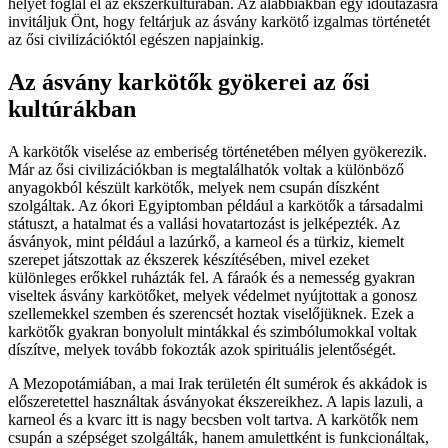
helyet foglal el az ékszerkultúrában. Az alábbiakban egy időutazásra
invitáljuk Önt, hogy feltárjuk az ásvány karkötő izgalmas történetét
az ősi civilizációktól egészen napjainkig.
Az ásvány karkötők gyökerei az ősi
kultúrákban
A karkötők viselése az emberiség történetében mélyen gyökerezik.
Már az ősi civilizációkban is megtalálhatók voltak a különböző
anyagokból készült karkötők, melyek nem csupán díszként
szolgáltak. Az ókori Egyiptomban például a karkötők a társadalmi
státuszt, a hatalmat és a vallási hovatartozást is jelképezték. Az
ásványok, mint például a lazúrkő, a karneol és a türkiz, kiemelt
szerepet játszottak az ékszerek készítésében, mivel ezeket
különleges erőkkel ruházták fel. A fáraók és a nemesség gyakran
viseltek ásvány karkötőket, melyek védelmet nyújtottak a gonosz
szellemekkel szemben és szerencsét hoztak viselőjüknek. Ezek a
karkötők gyakran bonyolult mintákkal és szimbólumokkal voltak
díszítve, melyek tovább fokozták azok spirituális jelentőségét.
A Mezopotámiában, a mai Irak területén élt sumérok és akkádok is
előszeretettel használtak ásványokat ékszereikhez. A lapis lazuli, a
karneol és a kvarc itt is nagy becsben volt tartva. A karkötők nem
csupán a szépséget szolgálták, hanem amulettként is funkcionáltak,