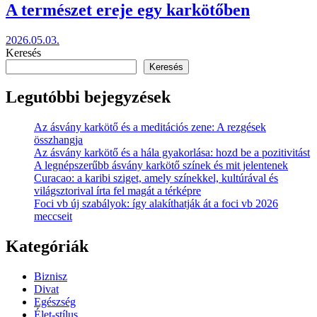
A természet ereje egy karkötőben
2026.05.03.
Keresés
Keresés
Legutóbbi bejegyzések
Az ásvány karkötő és a meditációs zene: A rezgések
összhangja
Az ásvány karkötő és a hála gyakorlása: hozd be a pozitivitást
A legnépszerűbb ásvány karkötő színek és mit jelentenek
Curacao: a karibi sziget, amely színekkel, kultúrával és
világsztorival írta fel magát a térképre
Foci vb új szabályok: így alakíthatják át a foci vb 2026
meccseit
Kategóriák
Biznisz
Divat
Egészség
Élet-stílus