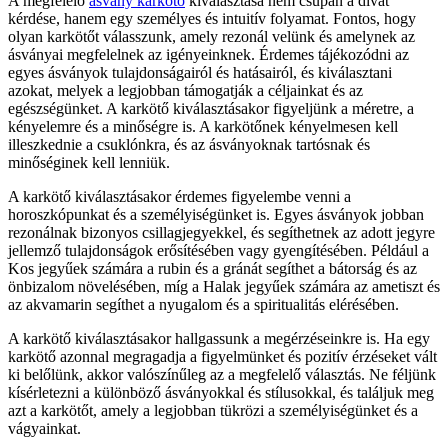
A megfelelő
ásvány karkötő
kiválasztása nem csupán a divat
kérdése, hanem egy személyes és intuitív folyamat. Fontos, hogy
olyan karkötőt válasszunk, amely rezonál velünk és amelynek az
ásványai megfelelnek az igényeinknek. Érdemes tájékozódni az
egyes ásványok tulajdonságairól és hatásairól, és kiválasztani
azokat, melyek a legjobban támogatják a céljainkat és az
egészségünket. A karkötő kiválasztásakor figyeljünk a méretre, a
kényelemre és a minőségre is. A karkötőnek kényelmesen kell
illeszkednie a csuklónkra, és az ásványoknak tartósnak és
minőséginek kell lenniük.
A karkötő kiválasztásakor érdemes figyelembe venni a
horoszkópunkat és a személyiségünket is. Egyes ásványok jobban
rezonálnak bizonyos csillagjegyekkel, és segíthetnek az adott jegyre
jellemző tulajdonságok erősítésében vagy gyengítésében. Például a
Kos jegyűek számára a rubin és a gránát segíthet a bátorság és az
önbizalom növelésében, míg a Halak jegyűek számára az ametiszt és
az akvamarin segíthet a nyugalom és a spiritualitás elérésében.
A karkötő kiválasztásakor hallgassunk a megérzéseinkre is. Ha egy
karkötő azonnal megragadja a figyelmünket és pozitív érzéseket vált
ki belőlünk, akkor valószínűleg az a megfelelő választás. Ne féljünk
kísérletezni a különböző ásványokkal és stílusokkal, és találjuk meg
azt a karkötőt, amely a legjobban tükrözi a személyiségünket és a
vágyainkat.