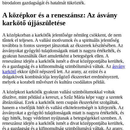
birodalom gazdagságát és hatalmát tükrözték.
A középkor és a reneszánsz: Az ásvány
karkötő újjászületése
A középkorban a karkötők jelentősége némileg csökkent, de nem
tűntek el teljesen. A vallási motívumok és a spirituális jelentőség
továbbra is fontos szerepet játszottak az ékszerek készítésében. Az
ásványokat gyógyító tulajdonságaik miatt is nagyra értékelték, és
gyakran használták őket amulettként a betegségek ellen. A
reneszánsz idején a karkötők ismét a divat középpontjába kerültek,
és a gazdagság és a kifinomultság szimbólumává váltak. Az
ásvány
karkötő
ekkor újból népszerű lett. Az arany, az ezüst és a
drágakövek kombinációja lenyűgöző ékszereket eredményezett,
melyek a korabeli művészet és kultúra csodálatos példái.
A középkori karkötők gyakran vallási szimbólumokkal voltak
díszítve, mint például a kereszt, a Szűz Mária képe vagy a szentek
ábrázolásai. Ezek a karkötők nem csupán ékszerként szolgáltak,
hanem a viselőjük hitét és vallási elkötelezettségét is kifejezték. Az
ásványokat a gyógyító tulajdonságaik miatt is nagyra értékelték, és
úgy hitték, hogy védelmet nyújtanak a betegségekkel szemben. A
reneszánsz idején a karkötők ismét a divat középpontjába kerültek,
és a gazdagság és a kifinomultság szimbólumává váltak. Az arany,