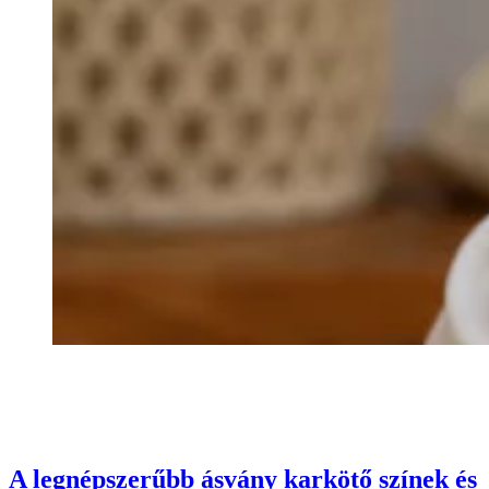
A legnépszerűbb ásvány karkötő színek és