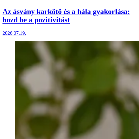
Az ásvány karkötő és a hála gyakorlása:
hozd be a pozitivitást
2026.07.19.