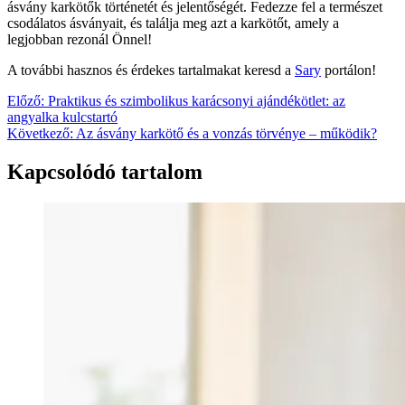
ásvány karkötők történetét és jelentőségét. Fedezze fel a természet
csodálatos ásványait, és találja meg azt a karkötőt, amely a
legjobban rezonál Önnel!
A további hasznos és érdekes tartalmakat keresd a
Sary
portálon!
Bejegyzés
Előző:
Praktikus és szimbolikus karácsonyi ajándékötlet: az
angyalka kulcstartó
navigáció
Következő:
Az ásvány karkötő és a vonzás törvénye – működik?
Kapcsolódó tartalom