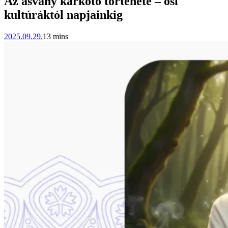
Az ásvány karkötő története – ősi
kultúráktól napjainkig
2025.09.29.
13 mins