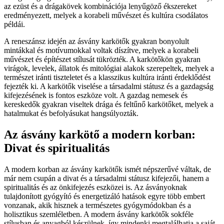
az ezüst és a drágakövek kombinációja lenyűgöző ékszereket
eredményezett, melyek a korabeli művészet és kultúra csodálatos
példái.
A reneszánsz idején az ásvány karkötők gyakran bonyolult
mintákkal és motívumokkal voltak díszítve, melyek a korabeli
művészet és építészet stílusát tükrözték. A karkötőkön gyakran
virágok, levelek, állatok és mitológiai alakok szerepeltek, melyek a
természet iránti tiszteletet és a klasszikus kultúra iránti érdeklődést
fejezték ki. A karkötők viselése a társadalmi státusz és a gazdagság
kifejezésének is fontos eszköze volt. A gazdag nemesek és
kereskedők gyakran viseltek drága és feltűnő karkötőket, melyek a
hatalmukat és befolyásukat hangsúlyozták.
Az ásvány karkötő a modern korban:
Divat és spiritualitás
A modern korban az ásvány karkötők ismét népszerűvé váltak, de
már nem csupán a divat és a társadalmi státusz kifejezői, hanem a
spiritualitás és az önkifejezés eszközei is. Az ásványoknak
tulajdonított gyógyító és energetizáló hatások egyre több embert
vonzanak, akik hisznek a természetes gyógymódokban és a
holisztikus szemléletben. A modern ásvány karkötők sokféle
stílusban és anyagból készülnek, így mindenki megtalálhatja a saját