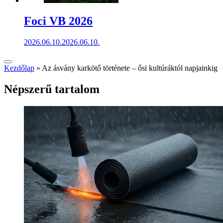
Foci VB 2026
2026.06.10.
2026.06.10.
Kezdőlap
»
Az ásvány karkötő története – ősi kultúráktól napjainkig
Népszerű tartalom