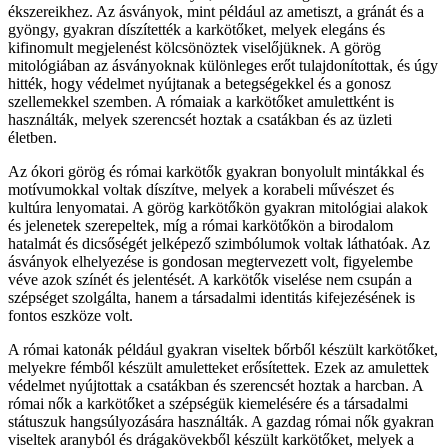
ékszereikhez. Az ásványok, mint például az ametiszt, a gránát és a
gyöngy, gyakran díszítették a karkötőket, melyek elegáns és
kifinomult megjelenést kölcsönöztek viselőjüknek. A görög
mitológiában az ásványoknak különleges erőt tulajdonítottak, és úgy
hitték, hogy védelmet nyújtanak a betegségekkel és a gonosz
szellemekkel szemben. A rómaiak a karkötőket amulettként is
használták, melyek szerencsét hoztak a csatákban és az üzleti
életben.
Az ókori görög és római karkötők gyakran bonyolult mintákkal és
motívumokkal voltak díszítve, melyek a korabeli művészet és
kultúra lenyomatai. A görög karkötőkön gyakran mitológiai alakok
és jelenetek szerepeltek, míg a római karkötőkön a birodalom
hatalmát és dicsőségét jelképező szimbólumok voltak láthatóak. Az
ásványok elhelyezése is gondosan megtervezett volt, figyelembe
véve azok színét és jelentését. A karkötők viselése nem csupán a
szépséget szolgálta, hanem a társadalmi identitás kifejezésének is
fontos eszköze volt.
A római katonák például gyakran viseltek bőrből készült karkötőket,
melyekre fémből készült amuletteket erősítettek. Ezek az amulettek
védelmet nyújtottak a csatákban és szerencsét hoztak a harcban. A
római nők a karkötőket a szépségük kiemelésére és a társadalmi
státuszuk hangsúlyozására használták. A gazdag római nők gyakran
viseltek aranyból és drágakövekből készült karkötőket, melyek a