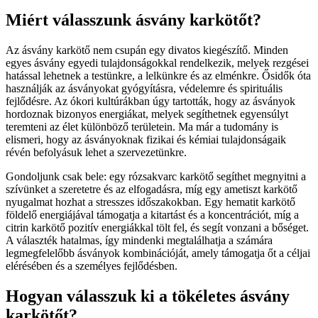
Miért válasszunk ásvány karkötőt?
Az ásvány karkötő nem csupán egy divatos kiegészítő. Minden
egyes ásvány egyedi tulajdonságokkal rendelkezik, melyek rezgései
hatással lehetnek a testünkre, a lelkünkre és az elménkre. Ősidők óta
használják az ásványokat gyógyításra, védelemre és spirituális
fejlődésre. Az ókori kultúrákban úgy tartották, hogy az ásványok
hordoznak bizonyos energiákat, melyek segíthetnek egyensúlyt
teremteni az élet különböző területein. Ma már a tudomány is
elismeri, hogy az ásványoknak fizikai és kémiai tulajdonságaik
révén befolyásuk lehet a szervezetünkre.
Gondoljunk csak bele: egy rózsakvarc karkötő segíthet megnyitni a
szívünket a szeretetre és az elfogadásra, míg egy ametiszt karkötő
nyugalmat hozhat a stresszes időszakokban. Egy hematit karkötő
földelő energiájával támogatja a kitartást és a koncentrációt, míg a
citrin karkötő pozitív energiákkal tölt fel, és segít vonzani a bőséget.
A választék hatalmas, így mindenki megtalálhatja a számára
legmegfelelőbb ásványok kombinációját, amely támogatja őt a céljai
elérésében és a személyes fejlődésben.
Hogyan válasszuk ki a tökéletes ásvány
karkötőt?