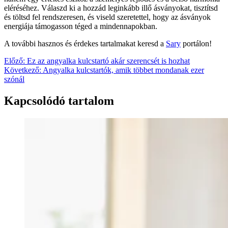
eléréséhez. Válaszd ki a hozzád leginkább illő ásványokat, tisztítsd
és töltsd fel rendszeresen, és viseld szeretettel, hogy az ásványok
energiája támogasson téged a mindennapokban.
A további hasznos és érdekes tartalmakat keresd a
Sary
portálon!
Bejegyzés
Előző:
Ez az angyalka kulcstartó akár szerencsét is hozhat
Következő:
Angyalka kulcstartók, amik többet mondanak ezer
navigáció
szónál
Kapcsolódó tartalom