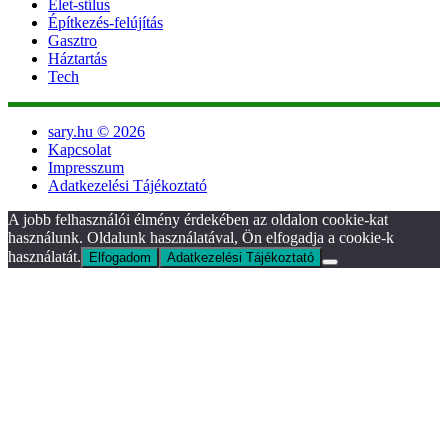
Élet-stílus
Építkezés-felújítás
Gasztro
Háztartás
Tech
sary.hu © 2026
Kapcsolat
Impresszum
Adatkezelési Tájékoztató
A jobb felhasználói élmény érdekében az oldalon cookie-kat
használunk. Oldalunk használatával, Ön elfogadja a cookie-k
használatát.
Elfogadom
Adatkezelési Tájékoztató