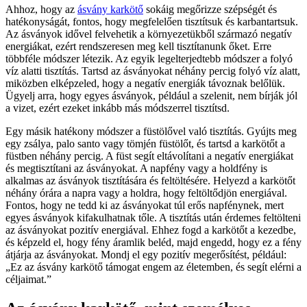
Ahhoz, hogy az
ásvány karkötő
sokáig megőrizze szépségét és
hatékonyságát, fontos, hogy megfelelően tisztítsuk és karbantartsuk.
Az ásványok idővel felvehetik a környezetükből származó negatív
energiákat, ezért rendszeresen meg kell tisztítanunk őket. Erre
többféle módszer létezik. Az egyik legelterjedtebb módszer a folyó
víz alatti tisztítás. Tartsd az ásványokat néhány percig folyó víz alatt,
miközben elképzeled, hogy a negatív energiák távoznak belőlük.
Ügyelj arra, hogy egyes ásványok, például a szelenit, nem bírják jól
a vizet, ezért ezeket inkább más módszerrel tisztítsd.
Egy másik hatékony módszer a füstölővel való tisztítás. Gyújts meg
egy zsálya, palo santo vagy tömjén füstölőt, és tartsd a karkötőt a
füstben néhány percig. A füst segít eltávolítani a negatív energiákat
és megtisztítani az ásványokat. A napfény vagy a holdfény is
alkalmas az ásványok tisztítására és feltöltésére. Helyezd a karkötőt
néhány órára a napra vagy a holdra, hogy feltöltődjön energiával.
Fontos, hogy ne tedd ki az ásványokat túl erős napfénynek, mert
egyes ásványok kifakulhatnak tőle. A tisztítás után érdemes feltölteni
az ásványokat pozitív energiával. Ehhez fogd a karkötőt a kezedbe,
és képzeld el, hogy fény áramlik beléd, majd engedd, hogy ez a fény
átjárja az ásványokat. Mondj el egy pozitív megerősítést, például:
„Ez az ásvány karkötő támogat engem az életemben, és segít elérni a
céljaimat.”