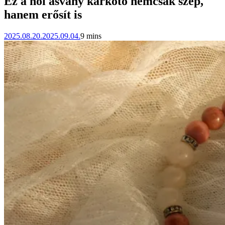
Ez a női ásvány karkötő nemcsak szép,
hanem erősít is
2025.08.20.
2025.09.04.
9 mins