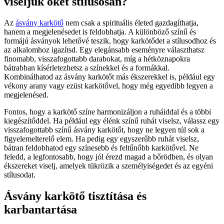
viseljük őket stílusosan?
Az
ásvány karkötő
nem csak a spirituális életed gazdagíthatja,
hanem a megjelenésedet is feldobhatja. A különböző színű és
formájú ásványok lehetővé teszik, hogy karkötődet a stílusodhoz és
az alkalomhoz igazítsd. Egy elegánsabb eseményre választhatsz
finomabb, visszafogottabb darabokat, míg a hétköznapokra
bátrabban kísérletezhetsz a színekkel és a formákkal.
Kombinálhatod az ásvány karkötőt más ékszerekkel is, például egy
vékony arany vagy ezüst karkötővel, hogy még egyedibb legyen a
megjelenésed.
Fontos, hogy a karkötő színe harmonizáljon a ruháiddal és a többi
kiegészítőddel. Ha például egy élénk színű ruhát viselsz, válassz egy
visszafogottabb színű ásvány karkötőt, hogy ne legyen túl sok a
figyelemelterelő elem. Ha pedig egy egyszerűbb ruhát viselsz,
bátran feldobhatod egy színesebb és feltűnőbb karkötővel. Ne
feledd, a legfontosabb, hogy jól érezd magad a bőrödben, és olyan
ékszereket viselj, amelyek tükrözik a személyiségedet és az egyéni
stílusodat.
Ásvány karkötő tisztítása és
karbantartása