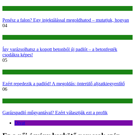
Építkezés-felújítás
Penész a falon? Egy injektálással megoldhatod – mutatjuk, hogyan
04
Építkezés-felújítás
Így varázsolhatsz a kopott betonból új padlót – a betonfesték
csodákra képes!
05
Építkezés-felújítás
Ezért repedezik a padlód! A megoldás: önterülő aljzatkiegyenlítő
06
Építkezés-felújítás
Garázspadló műgyantával? Ezért választják ezt a profik
Divat