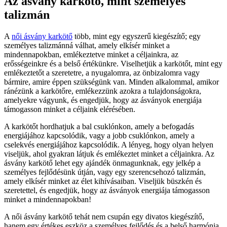
Az ásvány karkötő, mint személyes
talizmán
A
női ásvány karkötő
több, mint egy egyszerű kiegészítő; egy
személyes talizmánná válhat, amely elkísér minket a
mindennapokban, emlékeztetve minket a céljainkra, az
erősségeinkre és a belső értékünkre. Viselhetjük a karkötőt, mint egy
emlékeztetőt a szeretetre, a nyugalomra, az önbizalomra vagy
bármire, amire éppen szükségünk van. Minden alkalommal, amikor
ránézünk a karkötőre, emlékezzünk azokra a tulajdonságokra,
amelyekre vágyunk, és engedjük, hogy az ásványok energiája
támogasson minket a céljaink elérésében.
A karkötőt hordhatjuk a bal csuklónkon, amely a befogadás
energiájához kapcsolódik, vagy a jobb csuklónkon, amely a
cselekvés energiájához kapcsolódik. A lényeg, hogy olyan helyen
viseljük, ahol gyakran látjuk és emlékeztet minket a céljainkra. Az
ásvány karkötő lehet egy ajándék önmagunknak, egy jelkép a
személyes fejlődésünk útján, vagy egy szerencsehozó talizmán,
amely elkísér minket az élet kihívásaiban. Viseljük büszkén és
szeretettel, és engedjük, hogy az ásványok energiája támogasson
minket a mindennapokban!
A női ásvány karkötő tehát nem csupán egy divatos kiegészítő,
hanem egy értékes eszköz a személyes fejlődés és a belső harmónia