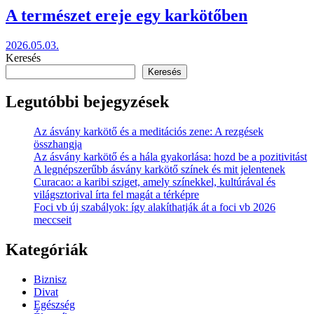
A természet ereje egy karkötőben
2026.05.03.
Keresés
Keresés
Legutóbbi bejegyzések
Az ásvány karkötő és a meditációs zene: A rezgések
összhangja
Az ásvány karkötő és a hála gyakorlása: hozd be a pozitivitást
A legnépszerűbb ásvány karkötő színek és mit jelentenek
Curacao: a karibi sziget, amely színekkel, kultúrával és
világsztorival írta fel magát a térképre
Foci vb új szabályok: így alakíthatják át a foci vb 2026
meccseit
Kategóriák
Biznisz
Divat
Egészség