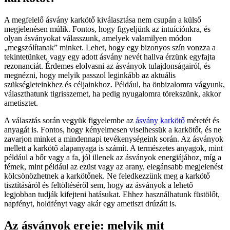
A megfelelő ásvány karkötő kiválasztása nem csupán a külső
megjelenésen múlik. Fontos, hogy figyeljünk az intuíciónkra, és
olyan ásványokat válasszunk, amelyek valamilyen módon
„megszólítanak” minket. Lehet, hogy egy bizonyos szín vonzza a
tekintetünket, vagy egy adott ásvány nevét hallva érzünk egyfajta
rezonanciát. Érdemes elolvasni az ásványok tulajdonságairól, és
megnézni, hogy melyik passzol leginkább az aktuális
szükségleteinkhez és céljainkhoz. Például, ha önbizalomra vágyunk,
választhatunk tigrisszemet, ha pedig nyugalomra törekszünk, akkor
ametisztet.
A választás során vegyük figyelembe az
ásvány karkötő
méretét és
anyagát is. Fontos, hogy kényelmesen viselhessük a karkötőt, és ne
zavarjon minket a mindennapi tevékenységeink során. Az ásványok
mellett a karkötő alapanyaga is számít. A természetes anyagok, mint
például a bőr vagy a fa, jól illenek az ásványok energiájához, míg a
fémek, mint például az ezüst vagy az arany, elegánsabb megjelenést
kölcsönözhetnek a karkötőnek. Ne feledkezzünk meg a karkötő
tisztításáról és feltöltéséről sem, hogy az ásványok a lehető
legjobban tudják kifejteni hatásukat. Ehhez használhatunk füstölőt,
napfényt, holdfényt vagy akár egy ametiszt drúzátt is.
Az ásványok ereje: melyik mit