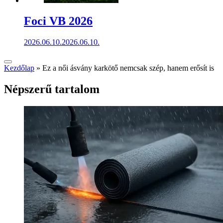
Foci VB 2026
2026.06.10.
2026.06.10.
Kezdőlap
»
Ez a női ásvány karkötő nemcsak szép, hanem erősít is
Népszerű tartalom