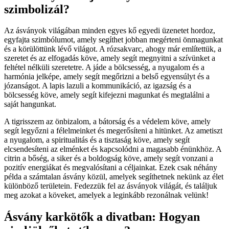
szimbolizál?
Az ásványok világában minden egyes kő egyedi üzenetet hordoz,
egyfajta szimbólumot, amely segíthet jobban megérteni önmagunkat
és a körülöttünk lévő világot. A rózsakvarc, ahogy már említettük, a
szeretet és az elfogadás köve, amely segít megnyitni a szívünket a
feltétel nélküli szeretetre. A jáde a bölcsesség, a nyugalom és a
harmónia jelképe, amely segít megőrizni a belső egyensúlyt és a
józanságot. A lapis lazuli a kommunikáció, az igazság és a
bölcsesség köve, amely segít kifejezni magunkat és megtalálni a
saját hangunkat.
A tigrisszem az önbizalom, a bátorság és a védelem köve, amely
segít legyőzni a félelmeinket és megerősíteni a hitünket. Az ametiszt
a nyugalom, a spiritualitás és a tisztaság köve, amely segít
elcsendesíteni az elménket és kapcsolódni a magasabb énünkhöz. A
citrin a bőség, a siker és a boldogság köve, amely segít vonzani a
pozitív energiákat és megvalósítani a céljainkat. Ezek csak néhány
példa a számtalan ásvány közül, amelyek segíthetnek nekünk az élet
különböző területein. Fedezzük fel az ásványok világát, és találjuk
meg azokat a köveket, amelyek a leginkább rezonálnak velünk!
Ásvány karkötők a divatban: Hogyan