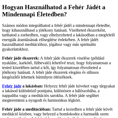
Hogyan Használhatod a Fehér Jádét a
Mindennapi Életedben?
Számos módon integrálhatod a fehér jádét a mindennapi életedbe,
hogy kihasználhasd a jótékony hatásait. Viselheted ékszerként,
tarthatod a zsebedben, vagy elhelyezheted a lakásodban a megfelelő
energiák áramlásának elősegítése érdekében. A fehér jádét
használhatod meditációhoz, jógához vagy más spirituális
gyakorlatokhoz.
Fehér jáde ékszerek:
A fehér jáde ékszerek viselése (például
nyaklánc, karkötő, fülbevaló) lehetővé teszi, hogy folyamatosan a
tested közelében tartsd a kőt, így folyamatosan élvezheted a
jótékony hatásait. A fehér jáde ékszerek elegáns és stílusos
kiegészítői lehetnek bármilyen öltözéknek.
Fehér jáde
a lakásban:
Helyezz fehér jáde köveket vagy tárgyakat
a lakásod különböző pontjaira, különösen a hálószobába, a
nappaliba vagy a meditációs sarokba. A fehér jáde segíthet
megteremteni a nyugodt és harmonikus légkört.
Fehér jáde a meditációban:
Tartsd a kezedben a fehér jáde kövét
meditáció közben, vagy helyezd a homlokodra a harmadik szem