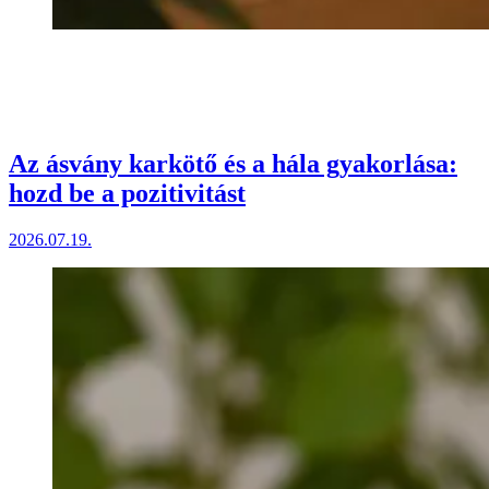
Az ásvány karkötő és a hála gyakorlása:
hozd be a pozitivitást
2026.07.19.