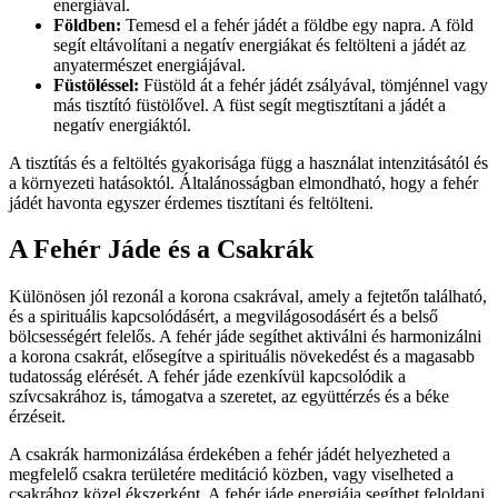
energiával.
Földben:
Temesd el a fehér jádét a földbe egy napra. A föld
segít eltávolítani a negatív energiákat és feltölteni a jádét az
anyatermészet energiájával.
Füstöléssel:
Füstöld át a fehér jádét zsályával, tömjénnel vagy
más tisztító füstölővel. A füst segít megtisztítani a jádét a
negatív energiáktól.
A tisztítás és a feltöltés gyakorisága függ a használat intenzitásától és
a környezeti hatásoktól. Általánosságban elmondható, hogy a fehér
jádét havonta egyszer érdemes tisztítani és feltölteni.
A Fehér Jáde és a Csakrák
Különösen jól rezonál a korona csakrával, amely a fejtetőn található,
és a spirituális kapcsolódásért, a megvilágosodásért és a belső
bölcsességért felelős. A fehér jáde segíthet aktiválni és harmonizálni
a korona csakrát, elősegítve a spirituális növekedést és a magasabb
tudatosság elérését. A fehér jáde ezenkívül kapcsolódik a
szívcsakrához is, támogatva a szeretet, az együttérzés és a béke
érzéseit.
A csakrák harmonizálása érdekében a fehér jádét helyezheted a
megfelelő csakra területére meditáció közben, vagy viselheted a
csakrához közel ékszerként. A fehér jáde energiája segíthet feloldani