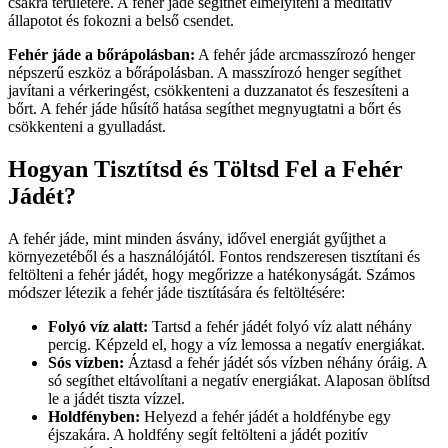
csakra területére. A fehér jáde segíthet elmélyíteni a meditatív
állapotot és fokozni a belső csendet.
Fehér jáde a bőrápolásban:
A fehér jáde arcmasszírozó henger
népszerű eszköz a bőrápolásban. A masszírozó henger segíthet
javítani a vérkeringést, csökkenteni a duzzanatot és feszesíteni a
bőrt. A fehér jáde hűsítő hatása segíthet megnyugtatni a bőrt és
csökkenteni a gyulladást.
Hogyan Tisztítsd és Töltsd Fel a Fehér
Jádét?
A fehér jáde, mint minden ásvány, idővel energiát gyűjthet a
környezetéből és a használójától. Fontos rendszeresen tisztítani és
feltölteni a fehér jádét, hogy megőrizze a hatékonyságát. Számos
módszer létezik a fehér jáde tisztítására és feltöltésére:
Folyó víz alatt:
Tartsd a fehér jádét folyó víz alatt néhány
percig. Képzeld el, hogy a víz lemossa a negatív energiákat.
Sós vízben:
Áztasd a fehér jádét sós vízben néhány óráig. A
só segíthet eltávolítani a negatív energiákat. Alaposan öblítsd
le a jádét tiszta vízzel.
Holdfényben:
Helyezd a fehér jádét a holdfénybe egy
éjszakára. A holdfény segít feltölteni a jádét pozitív