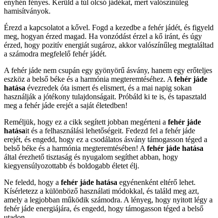
enyhén fényes. Kerüld a túl olcsó jádékat, mert valószínűleg
hamisítványok.
Érezd a kapcsolatot a kővel. Fogd a kezedbe a fehér jádét, és figyeld
meg, hogyan érzed magad. Ha vonzódást érzel a kő iránt, és úgy
érzed, hogy pozitív energiát sugároz, akkor valószínűleg megtaláltad
a számodra megfelelő fehér jádét.
A fehér jáde nem csupán egy gyönyörű ásvány, hanem egy erőteljes
eszköz a belső béke és a harmónia megteremtéséhez. A
fehér jáde
hatása
évezredek óta ismert és elismert, és a mai napig sokan
használják a jótékony tulajdonságait. Próbáld ki te is, és tapasztald
meg a fehér jáde erejét a saját életedben!
Reméljük, hogy ez a cikk segített jobban megérteni a
fehér jáde
hatása
it és a felhasználási lehetőségeit. Fedezd fel a fehér jáde
erejét, és engedd, hogy ez a csodálatos ásvány támogasson téged a
belső béke és a harmónia megteremtésében! A
fehér jáde hatása
által érezhető tisztaság és nyugalom segíthet abban, hogy
kiegyensúlyozottabb és boldogabb életet élj.
Ne feledd, hogy a
fehér jáde hatása
egyénenként eltérő lehet.
Kísérletezz a különböző használati módokkal, és találd meg azt,
amely a legjobban működik számodra. A lényeg, hogy nyitott légy a
fehér jáde energiájára, és engedd, hogy támogasson téged a belső
utadon.