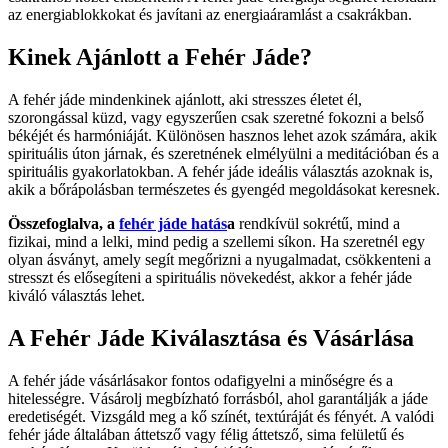
az energiablokkokat és javítani az energiaáramlást a csakrákban.
Kinek Ajánlott a Fehér Jáde?
A fehér jáde mindenkinek ajánlott, aki stresszes életet él,
szorongással küzd, vagy egyszerűen csak szeretné fokozni a belső
békéjét és harmóniáját. Különösen hasznos lehet azok számára, akik
spirituális úton járnak, és szeretnének elmélyülni a meditációban és a
spirituális gyakorlatokban. A fehér jáde ideális választás azoknak is,
akik a bőrápolásban természetes és gyengéd megoldásokat keresnek.
Összefoglalva, a
fehér jáde hatás
a
rendkívül sokrétű, mind a
fizikai, mind a lelki, mind pedig a szellemi síkon. Ha szeretnél egy
olyan ásványt, amely segít megőrizni a nyugalmadat, csökkenteni a
stresszt és elősegíteni a spirituális növekedést, akkor a fehér jáde
kiváló választás lehet.
A Fehér Jáde Kiválasztása és Vásárlása
A fehér jáde vásárlásakor fontos odafigyelni a minőségre és a
hitelességre. Vásárolj megbízható forrásból, ahol garantálják a jáde
eredetiségét. Vizsgáld meg a kő színét, textúráját és fényét. A valódi
fehér jáde általában áttetsző vagy félig áttetsző, sima felületű és