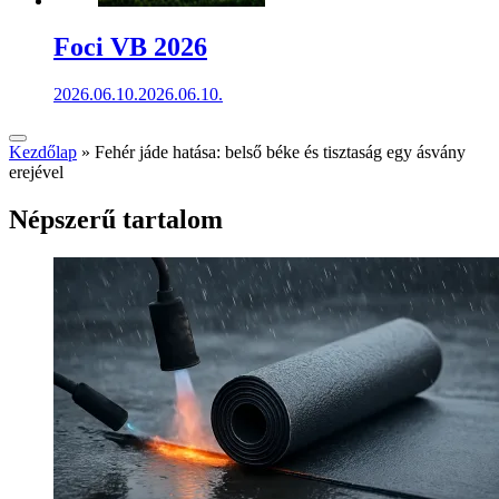
Foci VB 2026
2026.06.10.
2026.06.10.
Kezdőlap
»
Fehér jáde hatása: belső béke és tisztaság egy ásvány
erejével
Népszerű tartalom