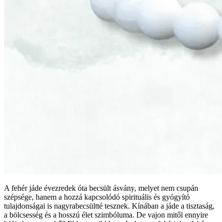
A fehér jáde évezredek óta becsült ásvány, melyet nem csupán
szépsége, hanem a hozzá kapcsolódó spirituális és gyógyító
tulajdonságai is nagyrabecsültté tesznek. Kínában a jáde a tisztaság,
a bölcsesség és a hosszú élet szimbóluma. De vajon mitől ennyire