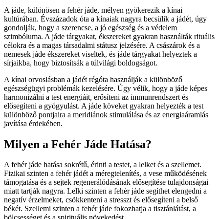
A jáde, különösen a fehér jáde, mélyen gyökerezik a kínai
kultúrában. Évszázadok óta a kínaiak nagyra becsülik a jádét, úgy
gondolják, hogy a szerencse, a jó egészség és a védelem
szimbóluma. A jáde tárgyakat, ékszereket gyakran használták rituális
célokra és a magas társadalmi státusz jelzésére. A császárok és a
nemesek jáde ékszereket viseltek, és jáde tárgyakat helyeztek a
sírjaikba, hogy biztosítsák a túlvilági boldogságot.
A kínai orvoslásban a jádét régóta használják a különböző
egészségügyi problémák kezelésére. Úgy vélik, hogy a jáde képes
harmonizálni a test energiáit, erősíteni az immunrendszert és
elősegíteni a gyógyulást. A jáde köveket gyakran helyezték a test
különböző pontjaira a meridiánok stimulálása és az energiaáramlás
javítása érdekében.
Milyen a Fehér Jáde Hatása?
A fehér jáde hatása sokrétű, érinti a testet, a lelket és a szellemet.
Fizikai szinten a fehér jádét a méregtelenítés, a vese működésének
támogatása és a sejtek regenerálódásának elősegítése tulajdonságai
miatt tartják nagyra. Lelki szinten a fehér jáde segíthet elengedni a
negatív érzelmeket, csökkenteni a stresszt és elősegíteni a belső
békét. Szellemi szinten a fehér jáde fokozhatja a tisztánlátást, a
bölcsességet és a spirituális növekedést.