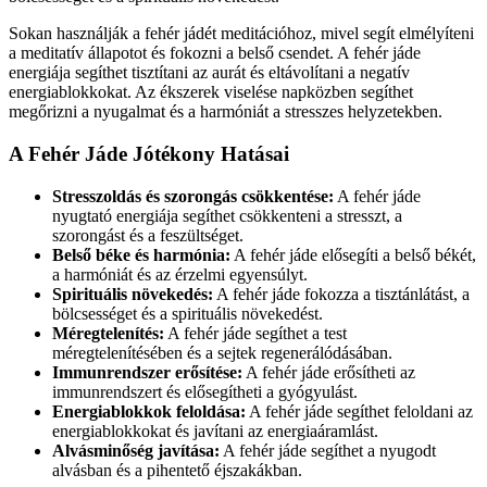
Sokan használják a fehér jádét meditációhoz, mivel segít elmélyíteni
a meditatív állapotot és fokozni a belső csendet. A fehér jáde
energiája segíthet tisztítani az aurát és eltávolítani a negatív
energiablokkokat. Az ékszerek viselése napközben segíthet
megőrizni a nyugalmat és a harmóniát a stresszes helyzetekben.
A Fehér Jáde Jótékony Hatásai
Stresszoldás és szorongás csökkentése:
A fehér jáde
nyugtató energiája segíthet csökkenteni a stresszt, a
szorongást és a feszültséget.
Belső béke és harmónia:
A fehér jáde elősegíti a belső békét,
a harmóniát és az érzelmi egyensúlyt.
Spirituális növekedés:
A fehér jáde fokozza a tisztánlátást, a
bölcsességet és a spirituális növekedést.
Méregtelenítés:
A fehér jáde segíthet a test
méregtelenítésében és a sejtek regenerálódásában.
Immunrendszer erősítése:
A fehér jáde erősítheti az
immunrendszert és elősegítheti a gyógyulást.
Energiablokkok feloldása:
A fehér jáde segíthet feloldani az
energiablokkokat és javítani az energiaáramlást.
Alvásminőség javítása:
A fehér jáde segíthet a nyugodt
alvásban és a pihentető éjszakákban.