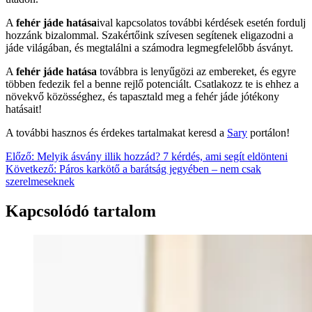
A
fehér jáde hatása
ival kapcsolatos további kérdések esetén fordulj
hozzánk bizalommal. Szakértőink szívesen segítenek eligazodni a
jáde világában, és megtalálni a számodra legmegfelelőbb ásványt.
A
fehér jáde hatása
továbbra is lenyűgözi az embereket, és egyre
többen fedezik fel a benne rejlő potenciált. Csatlakozz te is ehhez a
növekvő közösséghez, és tapasztald meg a fehér jáde jótékony
hatásait!
A további hasznos és érdekes tartalmakat keresd a
Sary
portálon!
Bejegyzés
Előző:
Melyik ásvány illik hozzád? 7 kérdés, ami segít eldönteni
Következő:
Páros karkötő a barátság jegyében – nem csak
navigáció
szerelmeseknek
Kapcsolódó tartalom