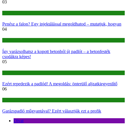
03
Építkezés-felújítás
Penész a falon? Egy injektálással megoldhatod – mutatjuk, hogyan
04
Építkezés-felújítás
Így varázsolhatsz a kopott betonból új padlót – a betonfesték
csodákra képes!
05
Építkezés-felújítás
Ezért repedezik a padlód! A megoldás: önterülő aljzatkiegyenlítő
06
Építkezés-felújítás
Garázspadló műgyantával? Ezért választják ezt a profik
Divat