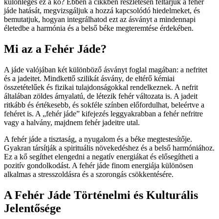
különleges ez a kő? Ebben a cikkben részletesen feltárjuk a fehér
jáde hatását, megvizsgáljuk a hozzá kapcsolódó hiedelmeket, és
bemutatjuk, hogyan integrálhatod ezt az ásványt a mindennapi
életedbe a harmónia és a belső béke megteremtése érdekében.
Mi az a Fehér Jáde?
A jáde valójában két különböző ásványt foglal magában: a nefritet
és a jadeitet. Mindkettő szilikát ásvány, de eltérő kémiai
összetételűek és fizikai tulajdonságokkal rendelkeznek. A nefrit
általában zöldes árnyalatú, de létezik fehér változata is. A jadeit
ritkább és értékesebb, és sokféle színben előfordulhat, beleértve a
fehéret is. A „fehér jáde” kifejezés leggyakrabban a fehér nefritre
vagy a halvány, majdnem fehér jadeitre utal.
A fehér jáde a tisztaság, a nyugalom és a béke megtestesítője.
Gyakran társítják a spirituális növekedéshez és a belső harmóniához.
Ez a kő segíthet elengedni a negatív energiákat és elősegítheti a
pozitív gondolkodást. A fehér jáde finom energiája különösen
alkalmas a stresszoldásra és a szorongás csökkentésére.
A Fehér Jáde Történelmi és Kulturális
Jelentősége