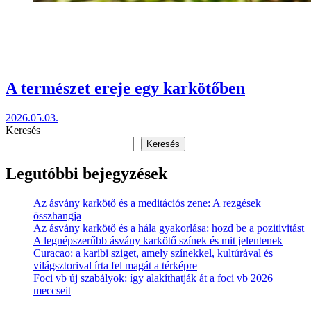
A természet ereje egy karkötőben
2026.05.03.
Keresés
Keresés
Legutóbbi bejegyzések
Az ásvány karkötő és a meditációs zene: A rezgések
összhangja
Az ásvány karkötő és a hála gyakorlása: hozd be a pozitivitást
A legnépszerűbb ásvány karkötő színek és mit jelentenek
Curacao: a karibi sziget, amely színekkel, kultúrával és
világsztorival írta fel magát a térképre
Foci vb új szabályok: így alakíthatják át a foci vb 2026
meccseit