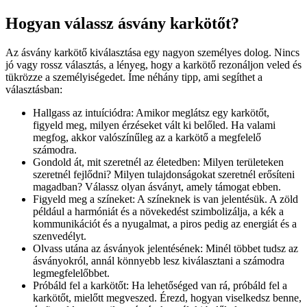
Hogyan válassz ásvány karkötőt?
Az ásvány karkötő kiválasztása egy nagyon személyes dolog. Nincs
jó vagy rossz választás, a lényeg, hogy a karkötő rezonáljon veled és
tükrözze a személyiségedet. Íme néhány tipp, ami segíthet a
választásban:
Hallgass az intuíciódra: Amikor meglátsz egy karkötőt,
figyeld meg, milyen érzéseket vált ki belőled. Ha valami
megfog, akkor valószínűleg az a karkötő a megfelelő
számodra.
Gondold át, mit szeretnél az életedben: Milyen területeken
szeretnél fejlődni? Milyen tulajdonságokat szeretnél erősíteni
magadban? Válassz olyan ásványt, amely támogat ebben.
Figyeld meg a színeket: A színeknek is van jelentésük. A zöld
például a harmóniát és a növekedést szimbolizálja, a kék a
kommunikációt és a nyugalmat, a piros pedig az energiát és a
szenvedélyt.
Olvass utána az ásványok jelentésének: Minél többet tudsz az
ásványokról, annál könnyebb lesz kiválasztani a számodra
legmegfelelőbbet.
Próbáld fel a karkötőt: Ha lehetőséged van rá, próbáld fel a
karkötőt, mielőtt megveszed. Érezd, hogyan viselkedsz benne,