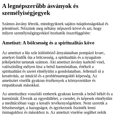
A legnépszerűbb ásványok és
személyiségjegyek
Számos ásvány létezik, mindegyiknek sajátos tulajdonságokkal és
jelentéssel. Nézzünk meg néhány népszerű követ és azt, hogy
milyen személyiségjegyekkel hozhatók összefüggésbe:
Ametiszt: A bölcsesség és a spiritualitás köve
Az ametiszt a lila szín különböző árnyalataiban pompázó kvarc,
amelyet ősidők óta a bölcsesség, a spiritualitás és a nyugalom
jelképeként tartanak számon. Aki ametiszt ásvány karkötő visel,
valószínűleg mélyen hisz a belső harmóniában, értékeli a
spiritualitást és szeret elmélyülni a gondolataiban. Jellemző rá a
kreativitás, az intuíció és a problémamegoldó képesség. Az
ametisztet viselők gyakran érzékenyek a környezetükre és
empatikusak másokkal.
Az ametiszthez vonzódó emberek gyakran keresik a belső békét és a
harmóniát. Élvezik az egyedüllétet, a csendet, és képesek elmélyülni
a meditációban vagy a kreatív tevékenységekben. Nem szeretik a
felszínességet, a hazugságot, és igyekeznek őszinték lenni
önmagukhoz és másokhoz is. Az ametiszt viselése segíthet nekik