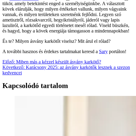
tükör, amely betekintést enged a személyiségünkbe. A választott
kövek elárulják, hogy milyen értékeket vallunk, milyen vágyaink
vannak, és milyen területeken szeretnénk fejlődni. Legyen szó
ametisztről, rózsakvarcról, hegyikristályról, jáderól vagy lapis
lazuliról, a karkötőd egyedi történetet mesél rólad. Viseld büszkén,
és hagyd, hogy a kövek energiája támogasson a mindennapokban!
És te? Milyen ásvány karkötőt viselsz? Mit árul el rólad?
A további hasznos és érdekes tartalmakat keresd a
Sary
portálon!
Bejegyzés
Előző:
Miben más a kézzel készült ásvány karkötő?
Következő:
Karácsony 2025: az ásvány karkötők lesznek a szezon
navigáció
kedvencei
Kapcsolódó tartalom