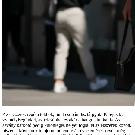
Az ékszerek régóta többek, mint csupán dísztárgyak. Kifejezik a
személyiségünket, az ízlésünket és akár a hangulatunkat is. Az
ásvány karkötő pedig különleges helyet foglal el az ékszerek között,
hiszen a köveknek tulajdonított energiák és jelentések révén még