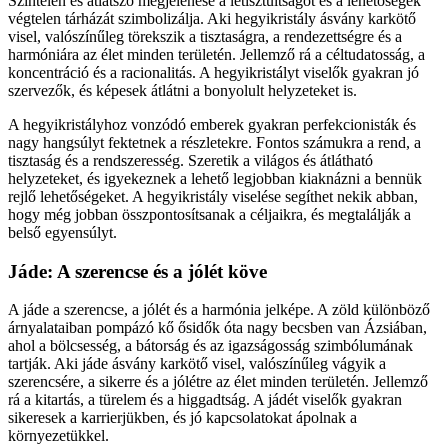
Színtelen és átlátszó megjelenése a letisztultságot és a lehetőségek
végtelen tárházát szimbolizálja. Aki hegyikristály ásvány karkötő
visel, valószínűleg törekszik a tisztaságra, a rendezettségre és a
harmóniára az élet minden területén. Jellemző rá a céltudatosság, a
koncentráció és a racionalitás. A hegyikristályt viselők gyakran jó
szervezők, és képesek átlátni a bonyolult helyzeteket is.
A hegyikristályhoz vonzódó emberek gyakran perfekcionisták és
nagy hangsúlyt fektetnek a részletekre. Fontos számukra a rend, a
tisztaság és a rendszeresség. Szeretik a világos és átlátható
helyzeteket, és igyekeznek a lehető legjobban kiaknázni a bennük
rejlő lehetőségeket. A hegyikristály viselése segíthet nekik abban,
hogy még jobban összpontosítsanak a céljaikra, és megtalálják a
belső egyensúlyt.
Jáde: A szerencse és a jólét köve
A jáde a szerencse, a jólét és a harmónia jelképe. A zöld különböző
árnyalataiban pompázó kő ősidők óta nagy becsben van Ázsiában,
ahol a bölcsesség, a bátorság és az igazságosság szimbólumának
tartják. Aki jáde ásvány karkötő visel, valószínűleg vágyik a
szerencsére, a sikerre és a jólétre az élet minden területén. Jellemző
rá a kitartás, a türelem és a higgadtság. A jádét viselők gyakran
sikeresek a karrierjükben, és jó kapcsolatokat ápolnak a
környezetükkel.