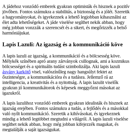
A jádehoz vonzódó emberek gyakran optimisták és hisznek a pozitív
jövőben. Fontos számukra a stabilitás, a biztonság és a jólét. Szeretik
a hagyományokat, és igyekeznek a lehető legjobban kihasználni az
élet adta lehetőségeket. A jáde viselése segíthet nekik abban, hogy
még jobban vonzzák a szerencsét és a sikert, és megőrizzék a belső
harmóniájukat.
Lapis Lazuli: Az igazság és a kommunikáció köve
A lapis lazuli az igazság, a kommunikáció és a bölcsesség köve.
Mélykék színében apró arany zárványok csillognak, ami a kozmikus
bölcsességet és a spirituális tudást szimbolizálja. Aki lapis lazuli
ásvány karkötő
visel, valószínűleg nagy hangsúlyt fektet az
őszinteségre, a kommunikációra és a tudásra. Jellemző rá az
intelligencia, a kreativitás és a nyitottság. A lapis lazulit viselők
gyakran jó kommunikátorok és képesek meggyőzni másokat az
igazukról.
A lapis lazulihoz vonzódó emberek gyakran idealisták és hisznek az
igazság erejében. Fontos számukra a tudás, a fejlődés és a másokkal
való nyílt kommunikáció. Szeretik a kihívásokat, és igyekeznek
mindig a lehető legtöbbet megtudni a világról. A lapis lazuli viselése
segíthet nekik abban, hogy még jobban kifejezzék magukat, és
megtalálják a saját igazságukat.