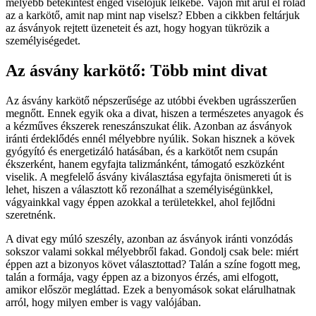
mélyebb betekintést enged viselőjük lelkébe. Vajon mit árul el rólad
az a karkötő, amit nap mint nap viselsz? Ebben a cikkben feltárjuk
az ásványok rejtett üzeneteit és azt, hogy hogyan tükrözik a
személyiségedet.
Az ásvány karkötő: Több mint divat
Az ásvány karkötő népszerűsége az utóbbi években ugrásszerűen
megnőtt. Ennek egyik oka a divat, hiszen a természetes anyagok és
a kézműves ékszerek reneszánszukat élik. Azonban az ásványok
iránti érdeklődés ennél mélyebbre nyúlik. Sokan hisznek a kövek
gyógyító és energetizáló hatásában, és a karkötőt nem csupán
ékszerként, hanem egyfajta talizmánként, támogató eszközként
viselik. A megfelelő ásvány kiválasztása egyfajta önismereti út is
lehet, hiszen a választott kő rezonálhat a személyiségünkkel,
vágyainkkal vagy éppen azokkal a területekkel, ahol fejlődni
szeretnénk.
A divat egy múló szeszély, azonban az ásványok iránti vonzódás
sokszor valami sokkal mélyebbről fakad. Gondolj csak bele: miért
éppen azt a bizonyos követ választottad? Talán a színe fogott meg,
talán a formája, vagy éppen az a bizonyos érzés, ami elfogott,
amikor először megláttad. Ezek a benyomások sokat elárulhatnak
arról, hogy milyen ember is vagy valójában.