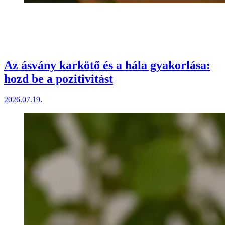
Az ásvány karkötő és a hála gyakorlása:
hozd be a pozitivitást
2026.07.19.