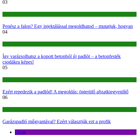
03
Építkezés-felújítás
Penész a falon? Egy injektálással megoldhatod – mutatjuk, hogyan
04
Építkezés-felújítás
Így varázsolhatsz a kopott betonból új padlót – a betonfesték
csodákra képes!
05
Építkezés-felújítás
Ezért repedezik a padlód! A megoldás: önterülő aljzatkiegyenlítő
06
Építkezés-felújítás
Garázspadló műgyantával? Ezért választják ezt a profik
Divat