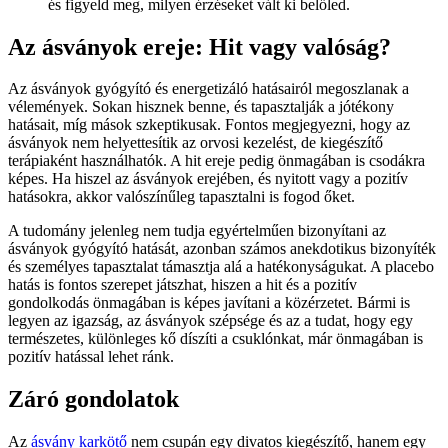
és figyeld meg, milyen érzéseket vált ki belőled.
Az ásványok ereje: Hit vagy valóság?
Az ásványok gyógyító és energetizáló hatásairól megoszlanak a
vélemények. Sokan hisznek benne, és tapasztalják a jótékony
hatásait, míg mások szkeptikusak. Fontos megjegyezni, hogy az
ásványok nem helyettesítik az orvosi kezelést, de kiegészítő
terápiaként használhatók. A hit ereje pedig önmagában is csodákra
képes. Ha hiszel az ásványok erejében, és nyitott vagy a pozitív
hatásokra, akkor valószínűleg tapasztalni is fogod őket.
A tudomány jelenleg nem tudja egyértelműen bizonyítani az
ásványok gyógyító hatását, azonban számos anekdotikus bizonyíték
és személyes tapasztalat támasztja alá a hatékonyságukat. A placebo
hatás is fontos szerepet játszhat, hiszen a hit és a pozitív
gondolkodás önmagában is képes javítani a közérzetet. Bármi is
legyen az igazság, az ásványok szépsége és az a tudat, hogy egy
természetes, különleges kő díszíti a csuklónkat, már önmagában is
pozitív hatással lehet ránk.
Záró gondolatok
Az
ásvány karkötő
nem csupán egy divatos kiegészítő, hanem egy