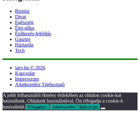
Biznisz
Divat
Egészség
Élet-stílus
Építkezés-felújítás
Gasztro
Háztartás
Tech
sary.hu © 2026
Kapcsolat
Impresszum
Adatkezelési Tájékoztató
A jobb felhasználói élmény érdekében az oldalon cookie-kat
használunk. Oldalunk használatával, Ön elfogadja a cookie-k
használatát.
Elfogadom
Adatkezelési Tájékoztató