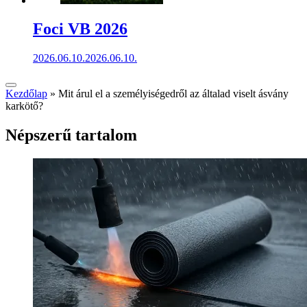
Foci VB 2026
2026.06.10.
2026.06.10.
Kezdőlap
»
Mit árul el a személyiségedről az általad viselt ásvány
karkötő?
Népszerű tartalom