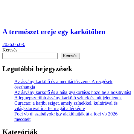
A természet ereje egy karkötőben
2026.05.03.
Keresés
Keresés
Legutóbbi bejegyzések
Az ásvány karkötő és a meditációs zene: A rezgések
összhangja
Az ásvány karkötő és a hála gyakorlása: hozd be a pozitivitást
A legnépszerűbb ásvány karkötő színek és mit jelentenek
Curacao: a karibi sziget, amely színekkel, kultúrával és
világsztorival írta fel magát a térképre
Foci vb új szabályok: így alakíthatják át a foci vb 2026
meccseit
Kategóriák